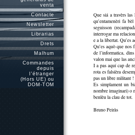
venta
Que siá a travèrs la
Contacte
qu’entamenèri fa bèl 
Newsletter
seguisson (recampad
interrogar ma relacion 
Librarias
e a la libertat. Qu’es 
Drets
Qu’es aquò que nos fa
de l’informatica, dins
Malhum
valon mai que las anc
Commandes
I a pas aquí cap de r
depuis
rota es falsièra dese
l’étranger
pas un libre militant !
(Hors UE) ou
Es simplament un bia
DOM-TOM
nombre imaginari) o ma
benlèu la clau de tot.
Bruno Peiràs