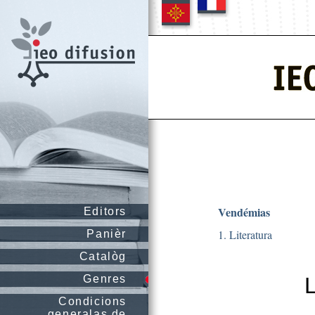
Vendémias
Editors
1. Literatura
Panièr
Catalòg
Genres
Condicions
generalas de