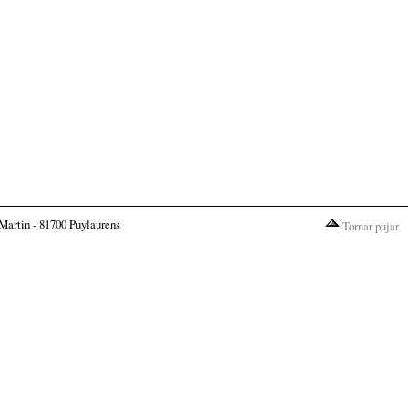
Martin - 81700 Puylaurens
Tornar pujar