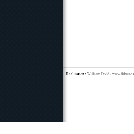
Réalisation :
William Dodé - www.flibuste.