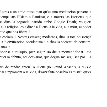
s Letras a un amic musulman qu’es una meditacion personala
temps sus l’Islam e l’amistat, o a travèrs las istorietas que
as dins la segonda partida ambe Google Death) volguèri
a la religion, es a dire : a Dieus, a la vida, a la mòrt, al poder
aquò que nos libèra ?
 esclaus ? Nòstras cresenç modèrnas, dins la tota poissença
 la " civilizacion occidentala " e dins la societat de consum,
ianas ?
esponsa a tot aquò, plan segur. Ba disi a moment donat : ma
mpuèi la debuta, soi desvariat, que degun me seguisca pas. Es
is de rendre gràcia, a Dieus (lo Grand Absent), a "I) (lo
i simplament a la vida, d’aver faita possibla l’amistat, qu’es