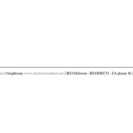
net
| Graphisme
www.charlottelambert.net
| IEO Difusion - IEO/IDECO - ZA plaine St-