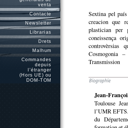
venta
Sextina pel país
Contacte
creacion que re
Newsletter
plastician per
Librarias
coneissença ori
Drets
controvèrsias 
Malhum
Cosmogonia – 
Commandes
Transmission
depuis
l’étranger
(Hors UE) ou
DOM-TOM
Jean-Franço
Toulouse Jea
l’UMR EFTS. I
du Départeme
formation et é