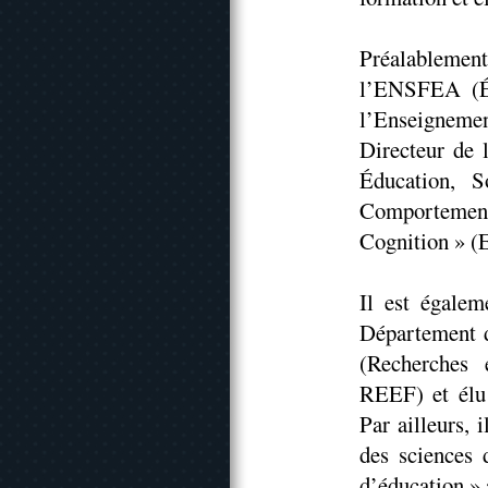
Préalablemen
l’ENSFEA (Éc
l’Enseignemen
Directeur de
Éducation, 
Comportemen
Cognition » 
Il est égale
Département d
(Recherches 
REEF) et élu
Par ailleurs, 
des sciences 
d’éducation »