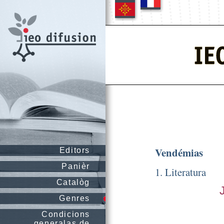
Vendémias
Editors
Panièr
1. Literatura
Catalòg
Genres
Condicions
generalas de