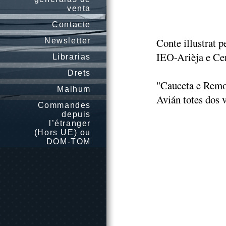
venta
Contacte
Conte illustrat p
Newsletter
IEO-Arièja e Cer
Librarias
Drets
"Cauceta e Remo
Malhum
Avián totes dos v
Commandes
depuis
l’étranger
(Hors UE) ou
DOM-TOM