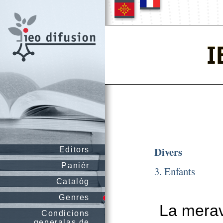
Divers
Editors
Panièr
3. Enfants
Catalòg
Genres
La merav
Condicions
generalas de