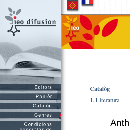
Catalòg
Editors
Panièr
1. Literatura
Catalòg
Genres
Anth
Condicions
generalas de