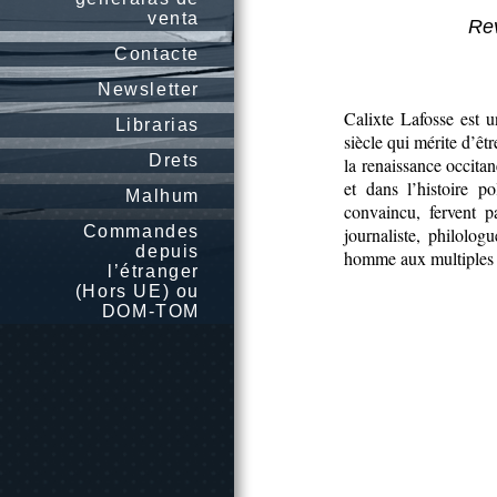
venta
Rev
Contacte
Newsletter
Calixte Lafosse est 
Librarias
siècle qui mérite d’êt
Drets
la renaissance occita
et dans l’histoire p
Malhum
convaincu, fervent 
Commandes
journaliste, philolo
depuis
homme aux multiples f
l’étranger
(Hors UE) ou
DOM-TOM