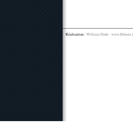
Réalisation :
William Dodé - www.flibuste.