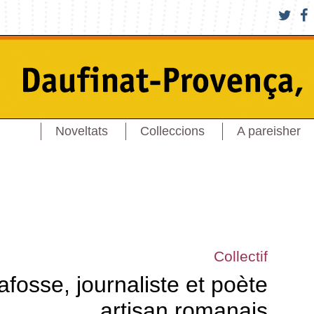
Noveltats
Colleccions
A pareisher
Collectif
afosse, journaliste et poète
artisan romanais