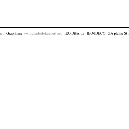
net
| Graphisme
www.charlottelambert.net
| IEO Difusion - IEO/IDECO - ZA plaine St-