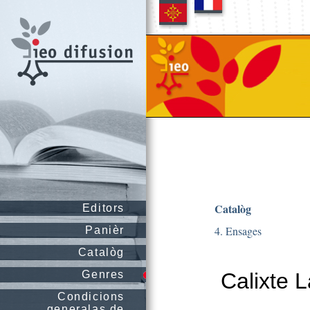
Catalòg
Editors
4. Ensages
Panièr
Catalòg
Genres
Calixte L
Condicions
generalas de