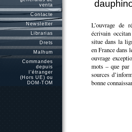
dauphino
venta
Contacte
L’ouvrage de r
Newsletter
écrivain occita
Librarias
situe dans la li
Drets
en France dans 
Malhum
ouvrage excepti
Commandes
mots – que par 
depuis
l’étranger
sources d’infor
(Hors UE) ou
bonne connaissan
DOM-TOM