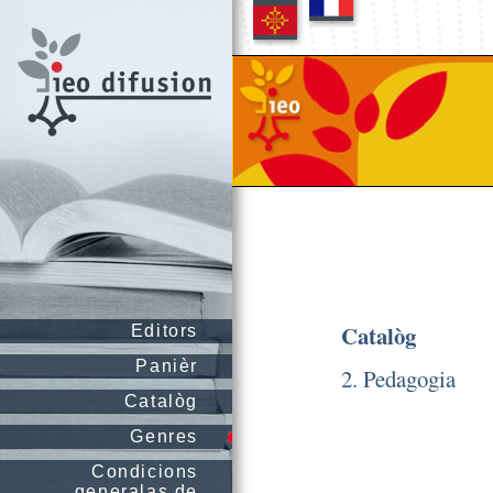
Catalòg
Editors
Panièr
2. Pedagogia
Catalòg
Genres
Condicions
generalas de