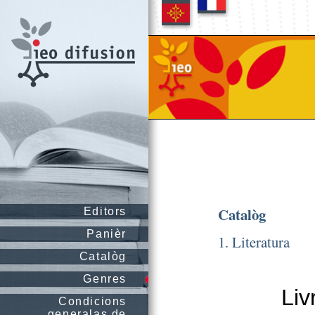
Catalòg
Editors
Panièr
1. Literatura
Catalòg
Genres
Liv
Condicions
generalas de