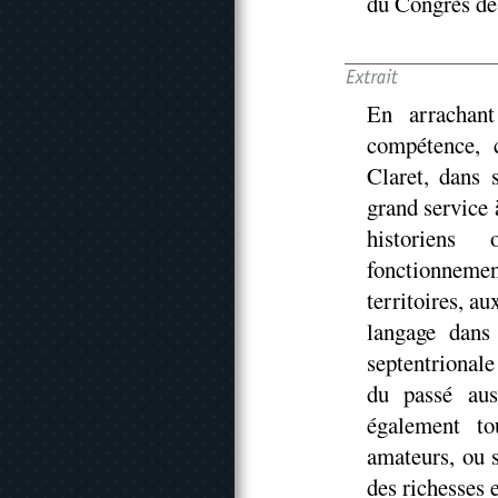
du Congrès de 
En arrachant
compétence, 
Claret, dans 
grand service
historiens
fonctionnemen
territoires, au
langage dans 
septentrional
du passé auss
également to
amateurs, ou 
des richesses e