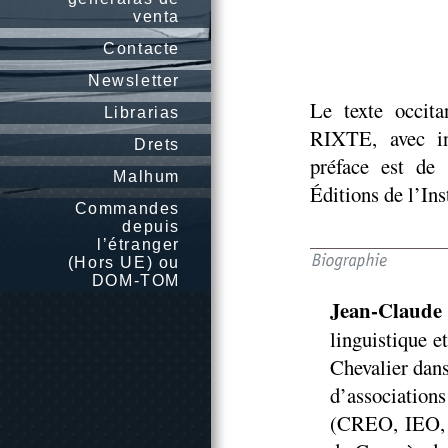
venta
Contacte
Newsletter
Le texte occit
Librarias
RIXTE, avec in
Drets
préface est de
Malhum
Éditions de l’In
Commandes
depuis
l’étranger
(Hors UE) ou
DOM-TOM
Jean-Claude
linguistique e
Chevalier dan
d’associatio
(CREO, IEO, 