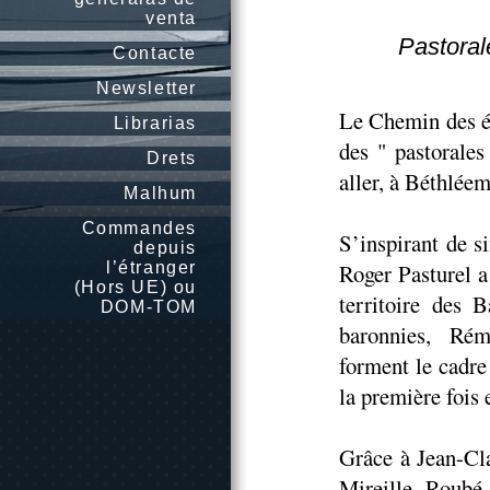
venta
Pastoral
Contacte
Newsletter
Le Chemin des ét
Librarias
des " pastorales
Drets
aller, à Béthlée
Malhum
Commandes
S’inspirant de s
depuis
l’étranger
Roger Pasturel a
(Hors UE) ou
territoire des 
DOM-TOM
baronnies, Rému
forment le cadre
la première fois
Grâce à Jean-Cla
Mireille Roubé 