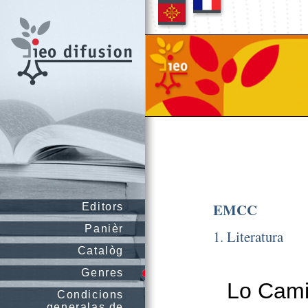
EMCC
Editors
Panièr
1. Literatura
Catalòg
Genres
Lo Cami
Condicions
generalas de