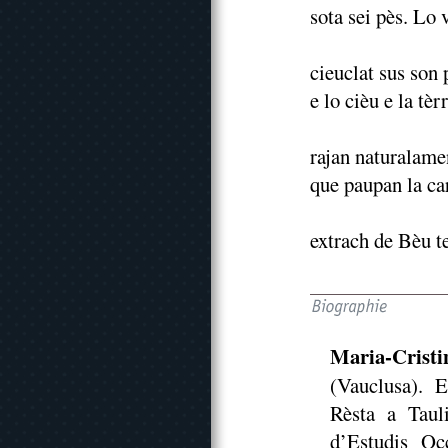
sota sei pès. Lo 
cieuclat sus son 
e lo cièu e la tèr
rajan naturalamen
que paupan la ca
extrach de Bèu t
Maria-Crist
(Vauclusa). 
Rèsta a Taul
d’Estudis Occ