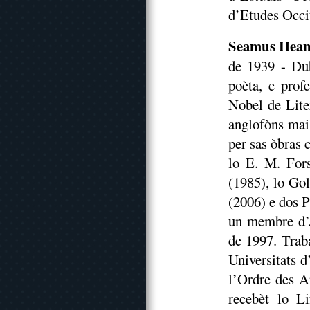
d’Etudes Occi
Seamus Hean
de 1939 - Dub
poèta, e prof
Nobel de Lite
anglofòns mai
per sas òbras
lo E. M. For
(1985), lo Gol
(2006) e dos 
un membre d’A
de 1997. Trab
Universitats 
l’Ordre des A
recebèt lo L