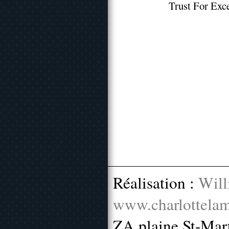
Trust For Exce
Réalisation :
Will
www.charlottelam
ZA plaine St-Mar