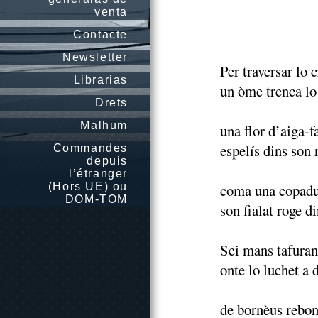
venta
Contacte
Newsletter
Per traversar lo 
Librarias
un òme trenca lo
Drets
Malhum
una flor d’aiga-f
espelís dins son 
Commandes
depuis
l’étranger
(Hors UE) ou
coma una copadu
DOM-TOM
son fialat roge d
Sei mans tafuran
onte lo luchet a 
de bornèus rebon