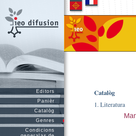
Catalòg
Editors
Panièr
1. Literatura
Catalòg
Mar
Genres
Condicions
generalas de