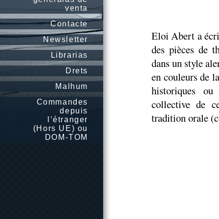
venta
Contacte
Eloi Abert a écr
Newsletter
des pièces de t
Librarias
dans un style ale
Drets
en couleurs de la
Malhum
historiques o
collective de c
Commandes
depuis
tradition orale (
l’étranger
(Hors UE) ou
DOM-TOM