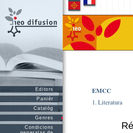
EMCC
Editors
Panièr
1. Literatura
Catalòg
Genres
Ré
Condicions
generalas de