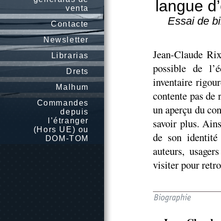
langue d’
venta
Essai de b
Contacte
Newsletter
Jean-Claude Rix
Librarias
possible de l’
Drets
inventaire rigour
Malhum
contente pas de r
Commandes
un aperçu du con
depuis
l’étranger
savoir plus. Ain
(Hors UE) ou
de son identité
DOM-TOM
auteurs, usager
visiter pour ret