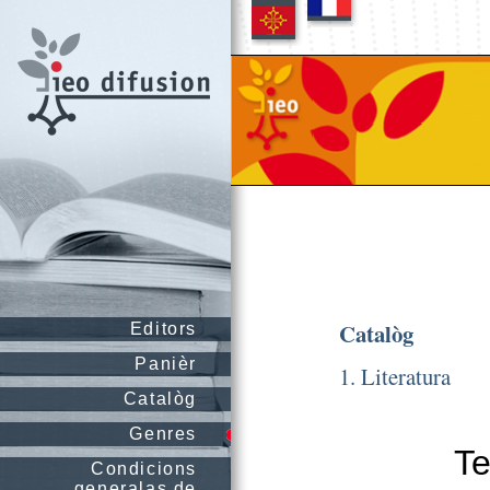
Catalòg
Editors
Panièr
1. Literatura
Catalòg
Genres
Te
Condicions
generalas de