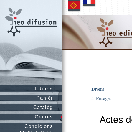
Divers
Editors
4. Ensages
Panièr
Catalòg
Genres
Actes d
Condicions
generalas de