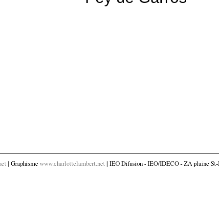
net
| Graphisme
www.charlottelambert.net
| IEO Difusion - IEO/IDECO - ZA plaine St-