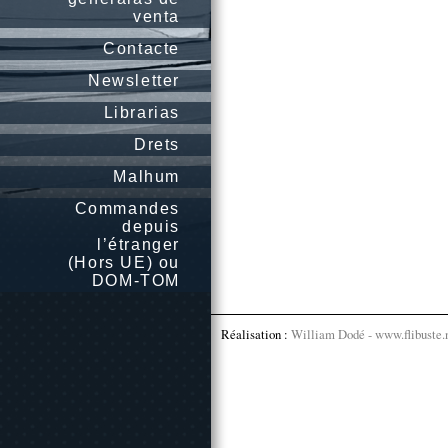
venta
Contacte
Newsletter
Librarias
Drets
Malhum
Commandes
depuis
l’étranger
(Hors UE) ou
DOM-TOM
Réalisation :
William Dodé - www.flibuste.