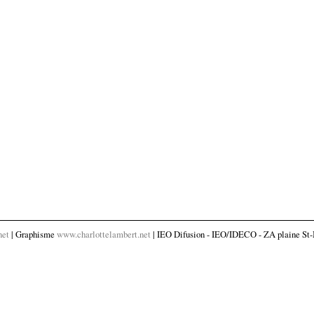
net
| Graphisme
www.charlottelambert.net
| IEO Difusion - IEO/IDECO - ZA plaine St-