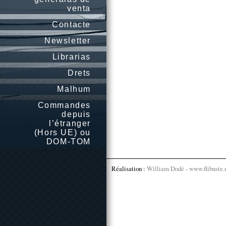
venta
Contacte
Newsletter
Librarias
Drets
Malhum
Commandes
depuis
l’étranger
(Hors UE) ou
DOM-TOM
Réalisation :
William Dodé - www.flibuste.