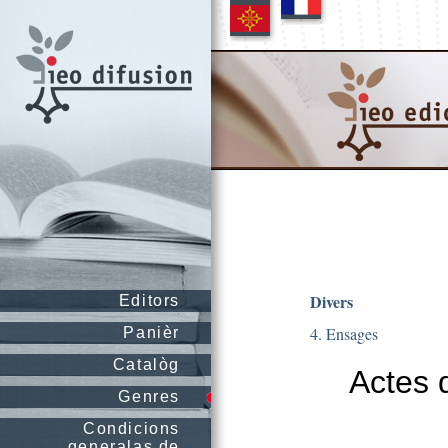
Divers
Editors
4. Ensages
Panièr
Catalòg
Actes 
Genres
Condicions
generalas de