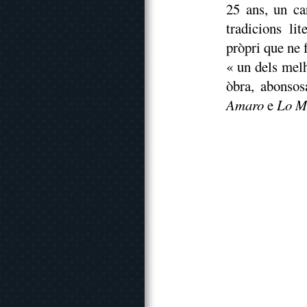
25 ans, un ca
tradicions li
pròpri que ne 
« un dels melh
òbra, abonsos
Amaro
e
Lo M