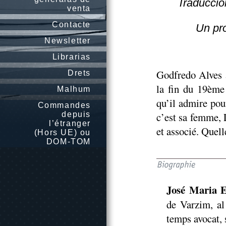
Traduccio
venta
Contacte
Un pro
Newsletter
Librarias
Godfredo Alves 
Drets
la fin du 19ème
Malhum
qu’il admire pou
Commandes
depuis
c’est sa femme, 
l’étranger
et associé. Quell
(Hors UE) ou
DOM-TOM
José Maria E
de Varzim, al
temps avocat, 