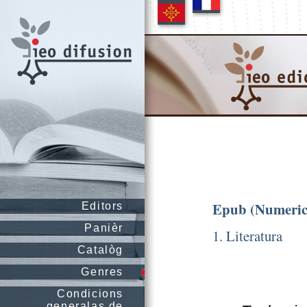
Epub (Numeric
Editors
Panièr
1. Literatura
Catalòg
Genres
Condicions
generalas de