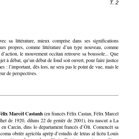
T. 2
vec sa littérature, mieux comprise dans ses significations
leurs propres, comme littérature d’un type nouveau, comme
e d’action, le mouvement occitan retrouve sa boussole... Que
jet à débat, qu’un débat de fond soit ouvert, pour faire justice
s : l’important, dès lors, ne sera pas le point de vue, mais le
eur de perspectives.
Fèlix Marcèl Castanh
(en francés Félix Castan, Félix Marcel
lhet de 1920, diluns 22 de genièr de 2001), èra nascut a La
a en Carcin, dins lo departament francés d’Òlt. Comencèt sa
 coma obrièr agricòla aprèp d’estudis de letras al licèu Louis