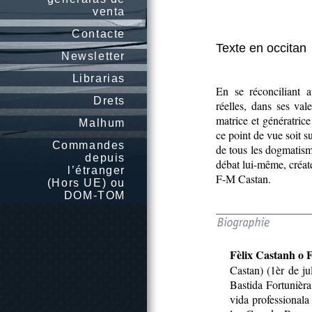
venta
Contacte
Texte en occitan
Newsletter
Librarias
En se réconciliant a
Drets
réelles, dans ses va
matrice et génératric
Malhum
ce point de vue soit su
Commandes
de tous les dogmatisme
depuis
débat lui-même, créat
l’étranger
F-M Castan.
(Hors UE) ou
DOM-TOM
Fèlix Castanh o 
Castan) (1èr de ju
Bastida Fortunièr
vida professionala