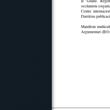
le Grand. Regent
occitanista (organ
Centre internacio
Darrièras publicac
Manifeste multicul
Argumentari (IEO,