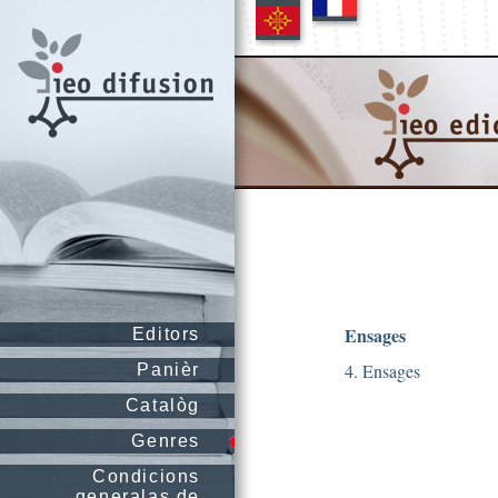
Ensages
Editors
4. Ensages
Panièr
Catalòg
Genres
Condicions
generalas de