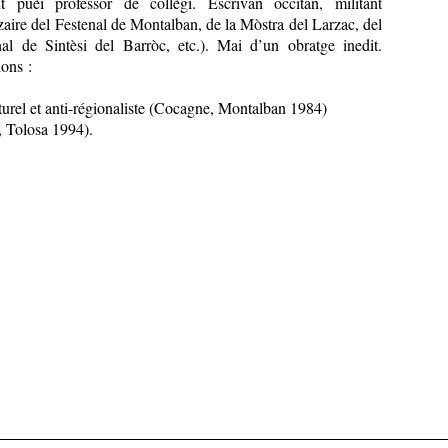
 puèi professor de collègi. Escrivan occitan, militant
izaire del Festenal de Montalban, de la Mòstra del Larzac, del
nal de Sintèsi del Barròc, etc.). Mai d’un obratge inedit.
ions :
turel et anti-régionaliste (Cocagne, Montalban 1984)
 Tolosa 1994).