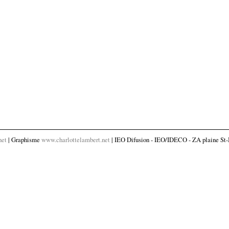
net
| Graphisme
www.charlottelambert.net
| IEO Difusion - IEO/IDECO - ZA plaine St-