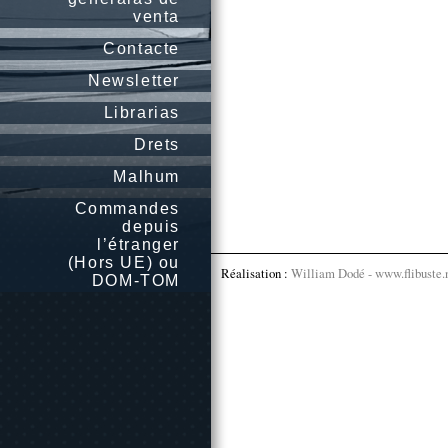
venta
Contacte
Newsletter
Librarias
Drets
Malhum
Commandes
depuis
l’étranger
(Hors UE) ou
Réalisation :
William Dodé - www.flibuste.
DOM-TOM