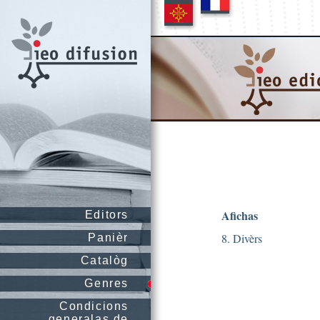
Afichas
Editors
8. Divèrs
Panièr
Catalòg
Genres
Condicions
generalas de