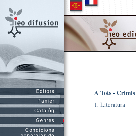
A Tots - Crimis
Editors
Panièr
1. Literatura
Catalòg
Genres
Condicions
generalas de