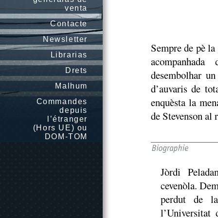
venta
Contacte
Newsletter
Sempre de pè la
Librarias
acompanhada d
Drets
desembolhar un 
Malhum
d’auvaris de to
enquèsta la mena
Commandes
depuis
de Stevenson al 
l’étranger
(Hors UE) ou
DOM-TOM
Jòrdi Pelad
cevenòla. Demò
perdut de l
l’Universitat