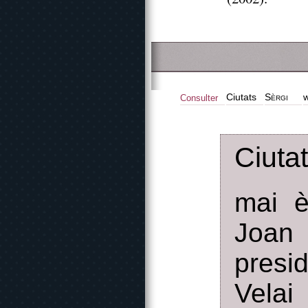
Ciutats
Sèrgi
w
Consulter
Ciuta
mai è
Joan
presi
Velai