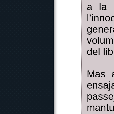
a la 
l’inn
gener
volum
del li
Mas a
ensa
pass
mantu