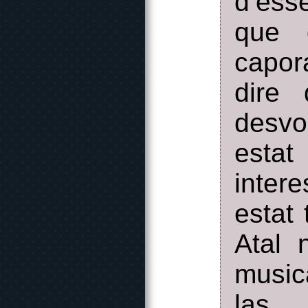
d’èss
que 
capora
dire
desvo
esta
inter
estat
Atal 
music
las 