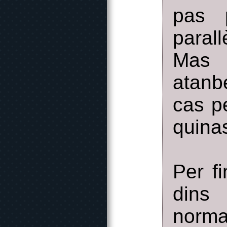
pas 
parall
Mas a
atanb
cas p
quina
Per fi
dins
norma