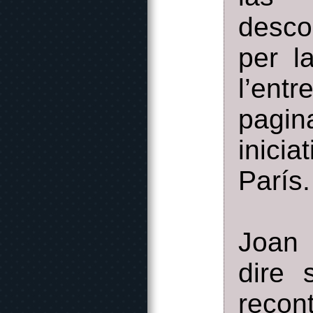
desco
per l
l’ent
pagi
inicia
París.
Joan 
dire 
recon