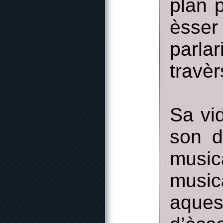
plan 
èsse
parla
travè
Sa vi
son d
musi
music
aques