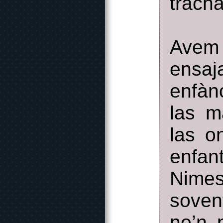
tracha
Avem 
ensaj
enfàn
las m
las o
enfa
Nimes
soven
no’n 