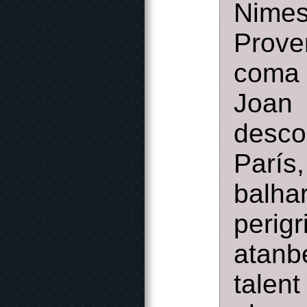
Nimes
Prove
coma 
Joan
desco
París
bal
perig
atanb
talen