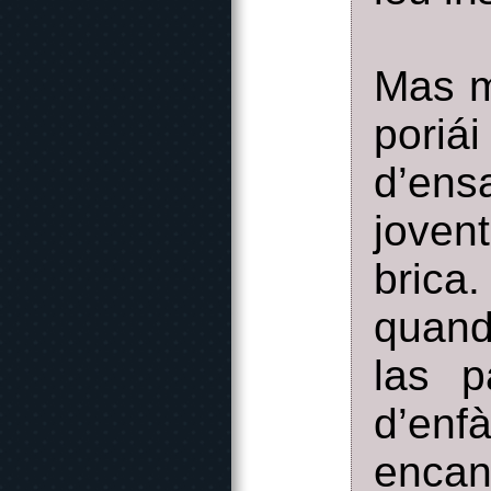
Mas mè
poriá
d’ens
joven
brica
quand
las p
d’e
encan