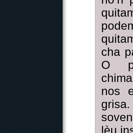
quita
pode
quita
cha p
O p
chima
nos e
grisa
soven
lèu in