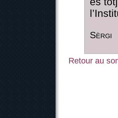
es tot
l’Inst
Sèrgi
Retour au som