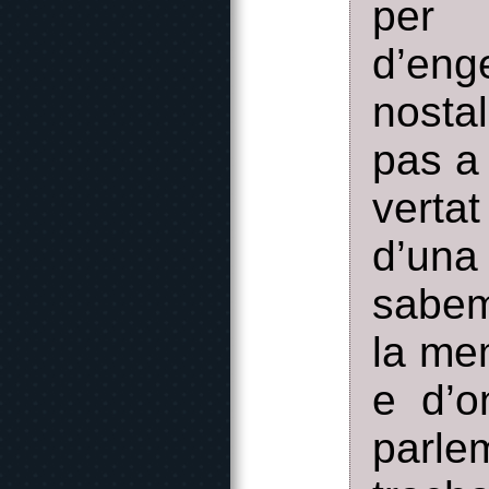
per 
d’eng
nosta
pas a
verta
d’una
sabem
la me
e d’o
parle