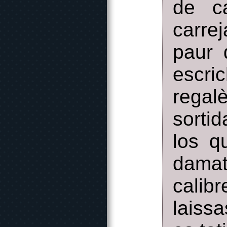
de c
carre
paur 
escric
regal
sorti
los q
damat
calib
laissa