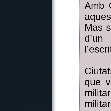
Amb C
aques
Mas s
d’un 
l’escr
Ciuta
que v
milita
milit