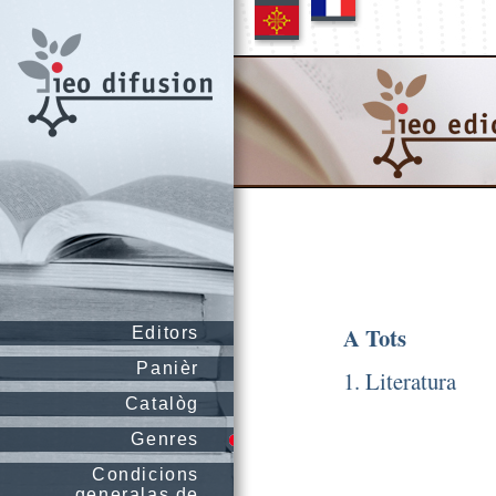
A Tots
Editors
Panièr
1. Literatura
Catalòg
Genres
Condicions
generalas de