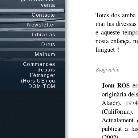
venta
Totes dos ambe 
Contacte
mai las divessas 
Newsletter
e aqueste temps
Librarias
nosta enfança. ma
Drets
finiguèt !
Malhum
Commandes
depuis
l’étranger
(Hors UE) ou
Joan ROS
es
DOM-TOM
originària del
Alaièr). 1974
(Califòrnia)
Actualament e
publicat a l
(2002).