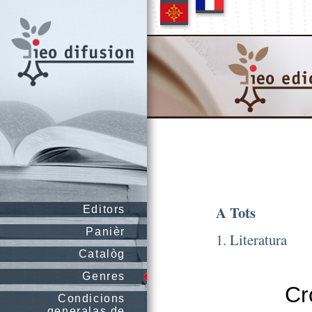
A Tots
Editors
Panièr
1. Literatura
Catalòg
Genres
Cr
Condicions
generalas de