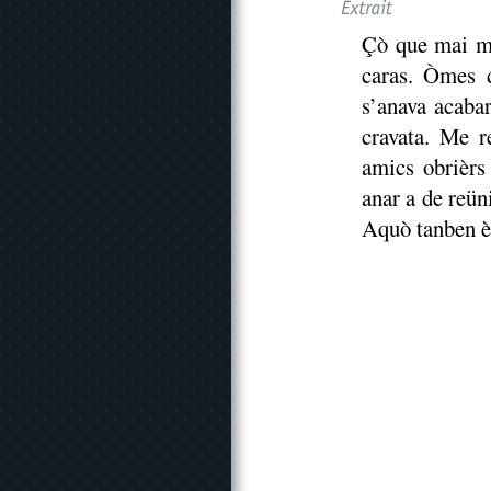
Çò que mai me 
caras. Òmes d
s’anava acabar
cravata. Me 
amics obrièrs
anar a de reün
Aquò tanben èr