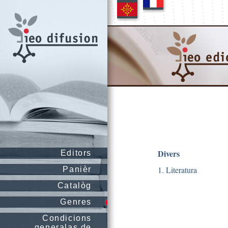
Divers
Editors
1. Literatura
Panièr
Catalòg
Genres
Condicions
generalas de