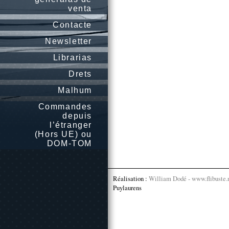
venta
Contacte
Newsletter
Librarias
Drets
Malhum
Commandes
depuis
l’étranger
(Hors UE) ou
DOM-TOM
Réalisation :
William Dodé - www.flibuste.
Puylaurens