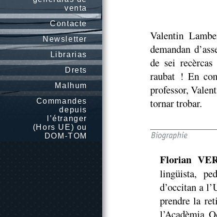
venta
Contacte
Valentin Lambe
Newsletter
demandan d’asse
Librarias
de sei recèrcas 
Drets
raubat ! En com
Malhum
professor, Valent
tornar trobar.
Commandes
depuis
l’étranger
(Hors UE) ou
DOM-TOM
Florian VE
lingüista, p
d’occitan a l’
prendre la re
l’Acadèmia Oc