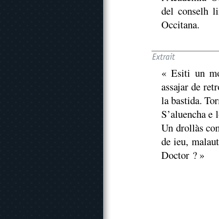
del conselh l
Occitana.
« Esiti un m
assajar de retr
la bastida. To
S’aluencha e l
Un drollàs com
de ieu, malaut
Doctor ? »