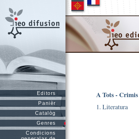
A Tots - Crimis
Editors
Panièr
1. Literatura
Catalòg
Genres
Condicions
generalas de