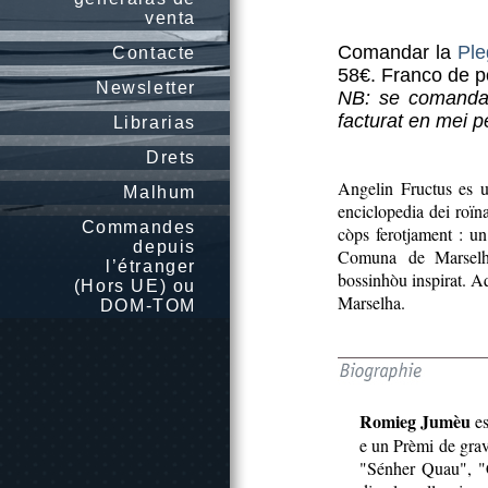
venta
Comandar la
Ple
Contacte
58€. Franco de pò
Newsletter
NB: se comandatz
facturat en mei 
Librarias
Drets
Angelin Fructus es u
Malhum
enciclopedia dei roïn
Commandes
còps ferotjament : un 
depuis
Comuna de Marselha,
l’étranger
bossinhòu inspirat. A
(Hors UE) ou
Marselha.
DOM-TOM
Romieg Jumèu
es
e un Prèmi de grava
"Sénher Quau", "