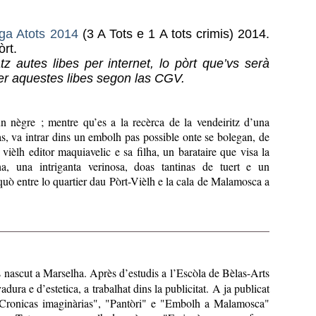
ga Atots 2014
(3 A Tots e 1 A tots crimis) 2014.
rt.
 autes libes per internet, lo pòrt que’vs serà
per aquestes libes segon las CGV.
n nègre ; mentre qu’es a la recèrca de la vendeiritz d’una
as, va intrar dins un embolh pas possible onte se bolegan, de
vièlh editor maquiavelic e sa filha, un barataire que visa la
 una intriganta verinosa, doas tantinas de tuert e un
quò entre lo quartier dau Pòrt-Vièlh e la cala de Malamosca a
 nascut a Marselha. Après d’estudis a l’Escòla de Bèlas-Arts
dura e d’estetica, a trabalhat dins la publicitat. A ja publicat
Cronicas imaginàrias", "Pantòri" e "Embolh a Malamosca"