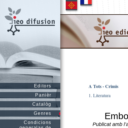
A Tots - Crimis
Editors
1. Literatura
Panièr
Catalòg
Genres
Embo
Condicions
Publicat amb l’
generalas de