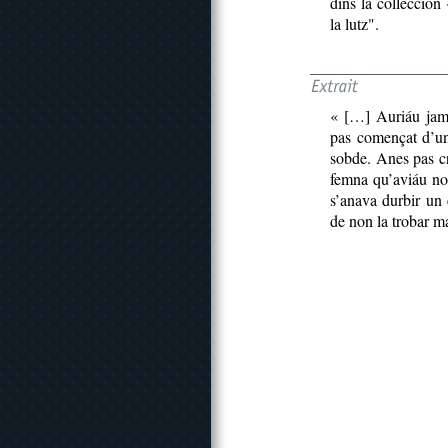
dins la colleccion
la lutz".
« […] Auriáu jamai
pas començat d’un
sobde. Anes pas cr
femna qu’aviáu nom
s’anava durbir un
de non la trobar m