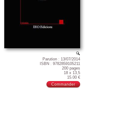
Parution : 13/07/2014
ISBN : 9782859105211
200 pages
18 x 13,5
15.00 €