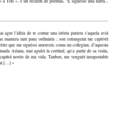
 « a Tots », e un recuelh de poèmas, "E siguèsse una nafra...
 agut l’idèia de te contar una istòria pariera s’aquela aviá
a maniera tant pauc ordinària ; son estrangetat me captivèt
èire que me siguèssi amorosit, coma un collegian, d’aquesta
ada Ariana, mai aguèri la certitud, qu’a partir de sa visita,
 capítol novèu de ma vida. Tanben, me venguèt insuportable
ai.[…] »