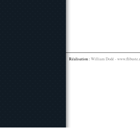
Réalisation :
William Dodé - www.flibuste.