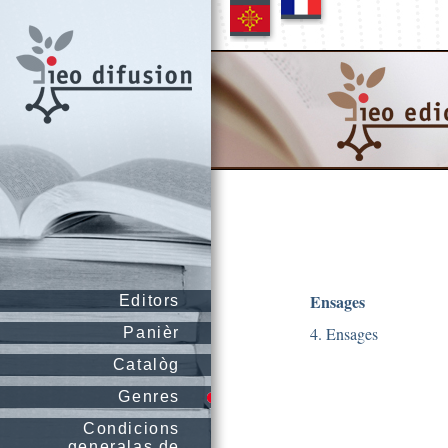
Ensages
Editors
4. Ensages
Panièr
Catalòg
Genres
Condicions
generalas de