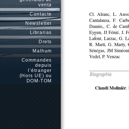
venta
Cl. Alranc, L. Auss
Contacte
Cantalausa, F. Car
Newsletter
Daunis,, C. de Cambi
Eygun, JJ Fénié, J. 
Librarias
Lafont, Larzac, G. L
Drets
R. Marti, G. Marty, 
Sénégas, JM Siméonin
Malhum
Vedel, P. Venzac
Commandes
depuis
l’étranger
(Hors UE) ou
DOM-TOM
Claudi Molinièr
.