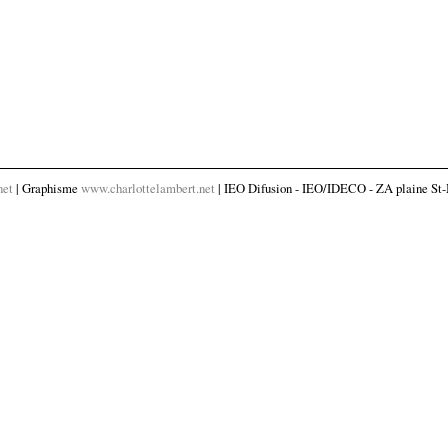
net
| Graphisme
www.charlottelambert.net
| IEO Difusion - IEO/IDECO - ZA plaine St-