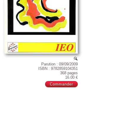
Parution : 09/09/2009
ISBN : 9782859104351
368 pages
16.00 €