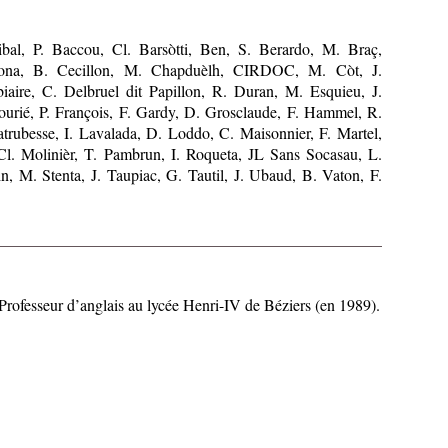
ibal, P. Baccou, Cl. Barsòtti, Ben, S. Berardo, M. Braç,
bona, B. Cecillon, M. Chapduèlh, CIRDOC, M. Còt, J.
aire, C. Delbruel dit Papillon, R. Duran, M. Esquieu, J.
Fourié, P. François, F. Gardy, D. Grosclaude, F. Hammel, R.
atrubesse, I. Lavalada, D. Loddo, C. Maisonnier, F. Martel,
Cl. Molinièr, T. Pambrun, I. Roqueta, JL Sans Socasau, L.
, M. Stenta, J. Taupiac, G. Tautil, J. Ubaud, B. Vaton, F.
 Professeur d’anglais au lycée Henri-IV de Béziers (en 1989).