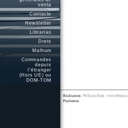
venta
Contacte
Newsletter
Librarias
Drets
Malhum
Commandes
depuis
l’étranger
(Hors UE) ou
DOM-TOM
Réalisation :
William Dodé - www.flibuste.
Puylaurens