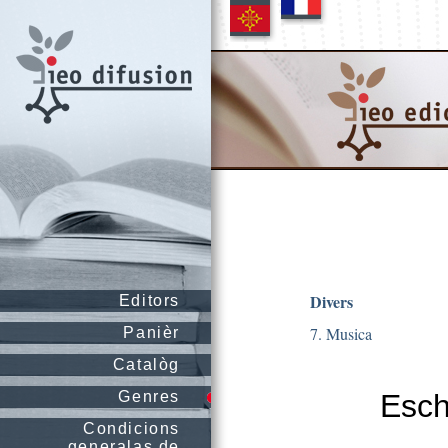
Divers
Editors
7. Musica
Panièr
Catalòg
Genres
Esch
Condicions
generalas de