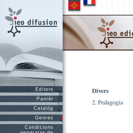
Divers
Editors
Panièr
2. Pedagogia
Catalòg
Genres
Condicions
generalas de