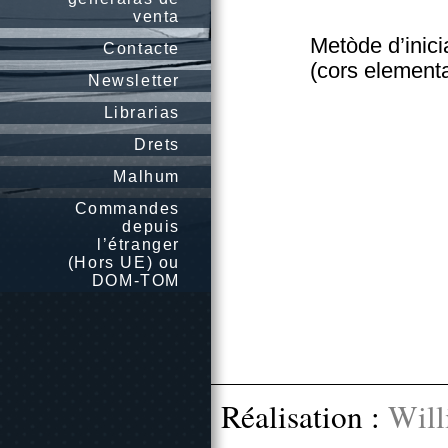
venta
Metòde d’inicia
Contacte
(cors elementa
Newsletter
Librarias
Drets
Malhum
Commandes
depuis
l’étranger
(Hors UE) ou
DOM-TOM
Réalisation :
Will