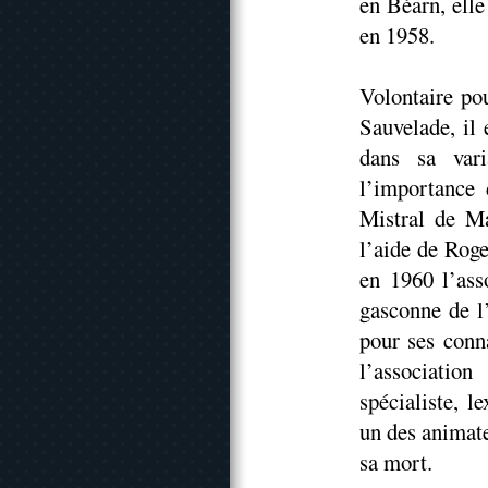
en Béarn, elle
en 1958.
Volontaire po
Sauvelade, il 
dans sa vari
l’importance 
Mistral de Ma
l’aide de Roge
en 1960 l’ass
gasconne de l
pour ses conna
l’associatio
spécialiste, l
un des animate
sa mort.