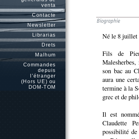
venta
Contacte
Newsletter
Né le 8 juille
Librarias
Drets
Fils de Pier
Malhum
Malesherbes, i
Commandes
son bac au C
depuis
l’étranger
aura une cert
(Hors UE) ou
termine à la S
DOM-TOM
grec et de phi
Il est nommé
Claudette Per
possibilité de