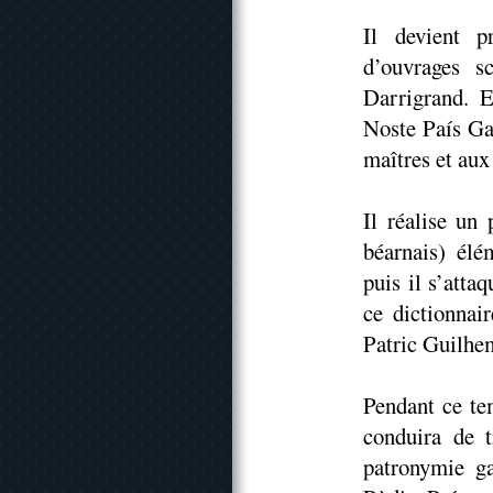
Il devient pr
d’ouvrages s
Darrigrand. 
Noste País Ga
maîtres et aux
Il réalise un 
béarnais) élé
puis il s’atta
ce dictionnai
Patric Guilhe
Pendant ce te
conduira de t
patronymie g