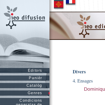
Divers
Editors
Panièr
4. Ensages
Catalòg
Dominiq
Genres
Condicions
generalas de