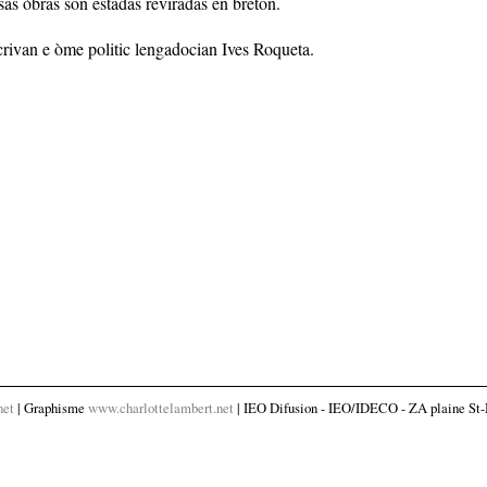
as òbras son estadas reviradas en breton.
scrivan e òme politic lengadocian Ives Roqueta.
net
| Graphisme
www.charlottelambert.net
| IEO Difusion - IEO/IDECO - ZA plaine St-