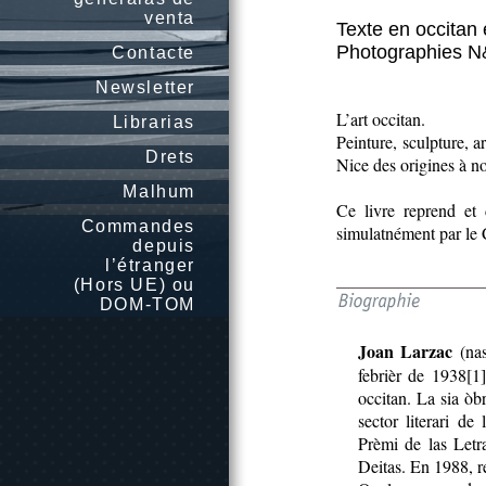
venta
Texte en occitan 
Photographies N&
Contacte
Newsletter
L’art occitan.
Librarias
Peinture, sculpture, 
Drets
Nice des origines à no
Malhum
Ce livre reprend et 
Commandes
simulatnément par le C
depuis
l’étranger
(Hors UE) ou
DOM-TOM
Joan Larzac
(nas
febrièr de 1938[1]
occitan. La sia òb
sector literari d
Prèmi de las Letr
Deitas. En 1988, r