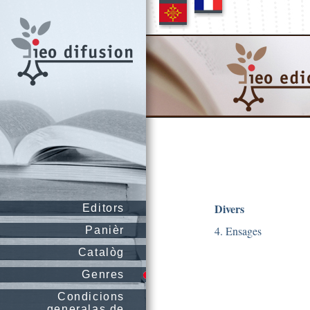
Divers
Editors
4. Ensages
Panièr
Catalòg
Genres
Condicions
generalas de