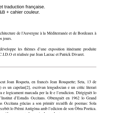
et traduction française.
B + cahier couleur.
architecture de l’Auvergne à la Méditerranée et de Bordeaux à
s jours.
développe les thèmes d’une exposition itinérante produite
.I.D.O et réalisée par Jean Larzac et Patrick Divaret.
cut Joan Roqueta, en francés Jean Rouquette; Seta, 13 de
) es un capelan[2], escrivan lengadocian e un critic literari
ra e logicament marcada per la fe e l’erudicion. Dirigiguèt lo
e l’Institut d’Estudis Occitans. Obtenguèt en 1962 lo Grand
as Occitana gràcias a son primièr recuèlh de poemas: Sola
ecebèt lo Prèmi Antigòna amb l’edicion de son Òbra Poetica.