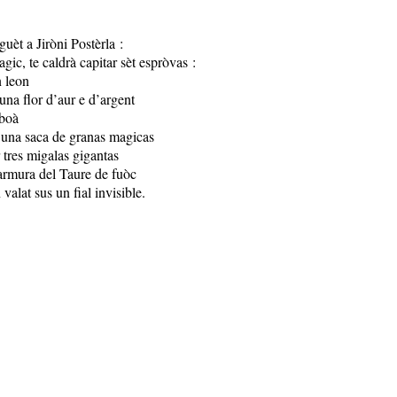
guèt a Jiròni Postèrla :
magic, te caldrà capitar sèt espròvas :
n leon
una flor d’aur e d’argent
 boà
 una saca de granas magicas
 tres migalas gigantas
’armura del Taure de fuòc
 valat sus un fial invisible.