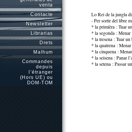
venta
Lo Rei de la jungla di
Contacte
- Per sortir del libre 
Newsletter
* la primièra : Tuar u
* la segonda : Menar 
Librarias
* la tresena : Tuar un
Drets
* la quatrena : Menar
* la cinquena : Menar
Malhum
* la seisena : Panar l
Commandes
* la setena : Passar un
depuis
l’étranger
(Hors UE) ou
DOM-TOM