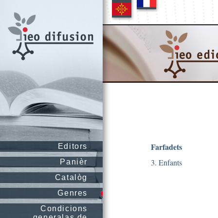
Farfadets
Editors
3. Enfants
Panièr
Catalòg
Genres
Condicions
generalas de