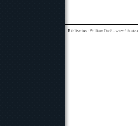
Réalisation :
William Dodé - www.flibuste.