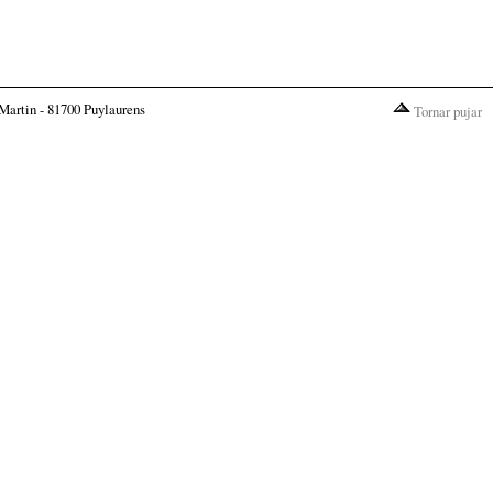
Martin - 81700 Puylaurens
Tornar pujar