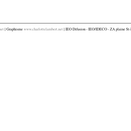
net
| Graphisme
www.charlottelambert.net
| IEO Difusion - IEO/IDECO - ZA plaine St-