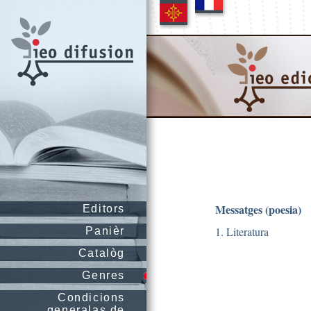
Messatges (poesia)
Editors
1. Literatura
Panièr
Catalòg
Genres
Condicions
generalas de