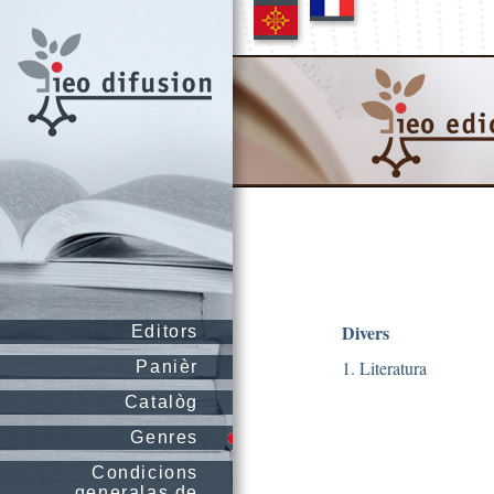
Divers
Editors
1. Literatura
Panièr
Catalòg
Genres
Condicions
generalas de