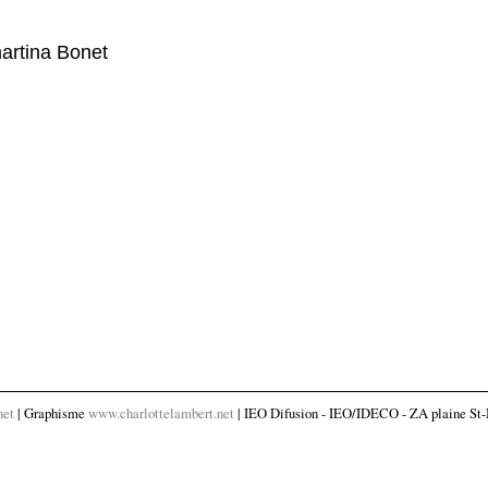
martina Bonet
net
| Graphisme
www.charlottelambert.net
| IEO Difusion - IEO/IDECO - ZA plaine St-