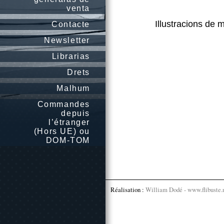
venta
Illustracions de 
Contacte
Newsletter
Librarias
Drets
Malhum
Commandes
depuis
l’étranger
(Hors UE) ou
DOM-TOM
Réalisation :
William Dodé - www.flibuste.