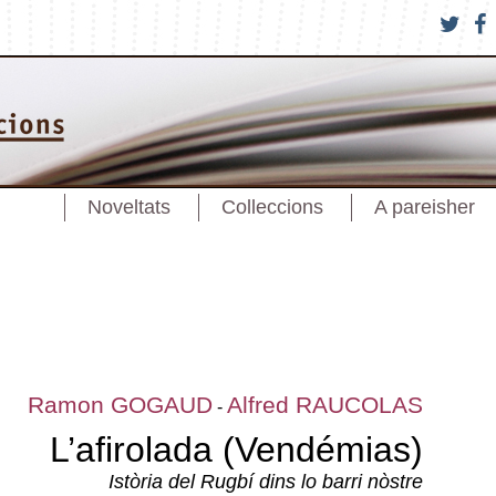
Noveltats
Colleccions
A pareisher
Ramon GOGAUD
Alfred RAUCOLAS
-
L’afirolada (Vendémias)
Istòria del Rugbí dins lo barri nòstre