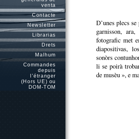
venta
Contacte
D’unes plecs se 
Newsletter
garnisson, ara,
Librarias
fotografic met 
Drets
diapositivas, l
Malhum
sonòrs contunhon
li se poirà troba
Commandes
depuis
de musèu », e ma
l’étranger
(Hors UE) ou
DOM-TOM