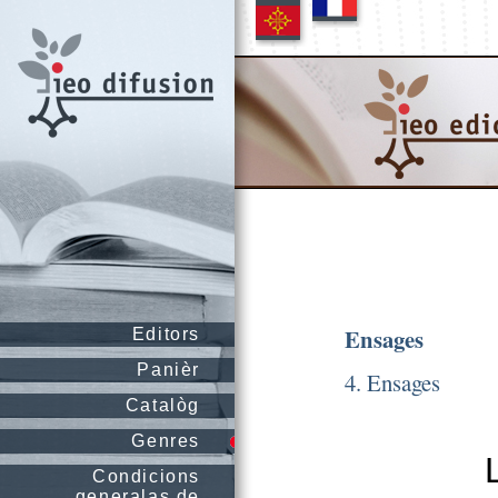
Ensages
Editors
Panièr
4. Ensages
Catalòg
Genres
Condicions
generalas de