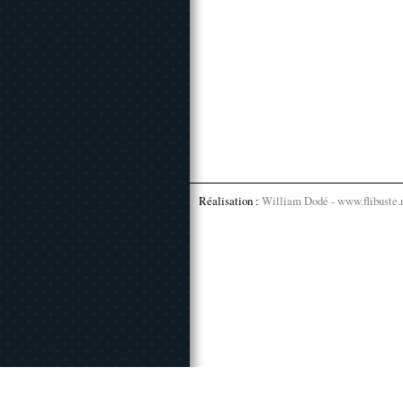
Réalisation :
William Dodé - www.flibuste.