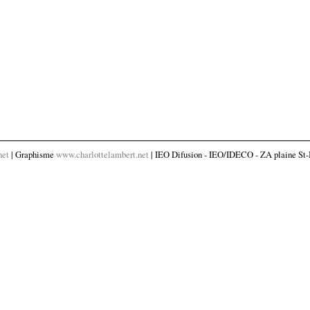
net
| Graphisme
www.charlottelambert.net
| IEO Difusion - IEO/IDECO - ZA plaine St-