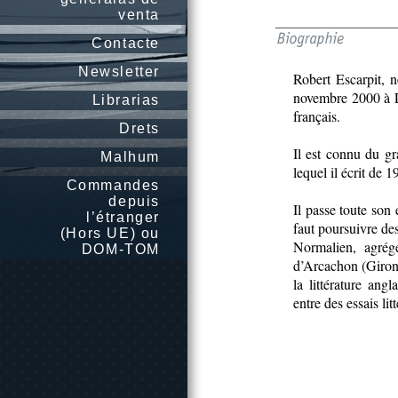
venta
Contacte
Newsletter
Robert Escarpit, 
novembre 2000 à La
Librarias
français.
Drets
Il est connu du gr
Malhum
lequel il écrit de 
Commandes
depuis
Il passe toute son
l’étranger
faut poursuivre des 
(Hors UE) ou
Normalien, agrégé
DOM-TOM
d’Arcachon (Girond
la littérature ang
entre des essais li