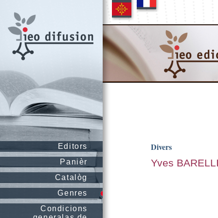
Divers
Editors
Yves BARELL
Panièr
Catalòg
Genres
Condicions
generalas de