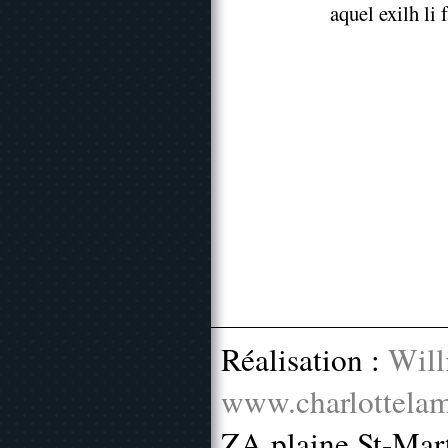
aquel exilh li
Réalisation :
Will
www.charlottelam
ZA plaine St-Mar