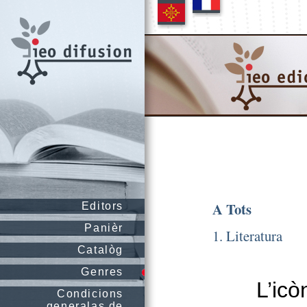
A Tots
Editors
Panièr
1. Literatura
Catalòg
Genres
L’icò
Condicions
generalas de