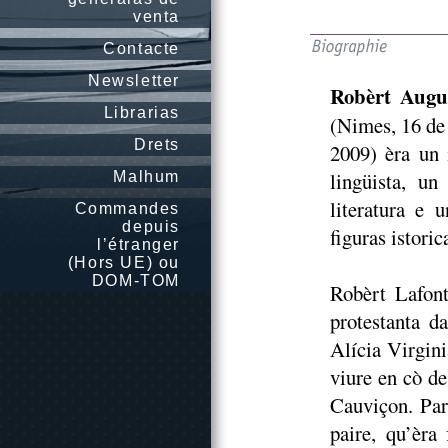
venta
Contacte
Newsletter
Robèrt Augu
Librarias
(Nimes, 16 de 
Drets
2009) èra un 
lingüista, un
Malhum
literatura e 
Commandes
depuis
figuras istoric
l’étranger
(Hors UE) ou
DOM-TOM
Robèrt Lafon
protestanta d
Alícia Virgini
viure en cò de
Cauviçon. Par
paire, qu’èra