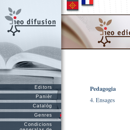
Pedagogia
Editors
Panièr
4. Ensages
Catalòg
Genres
Condicions
generalas de