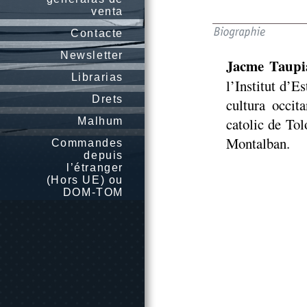
venta
Contacte
Newsletter
Jacme Taupi
Librarias
l’Institut d’E
Drets
cultura occit
catolic de Tol
Malhum
Montalban.
Commandes
depuis
l’étranger
(Hors UE) ou
DOM-TOM