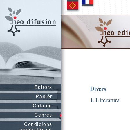
Divers
Editors
Panièr
1. Literatura
Catalòg
Genres
Condicions
generalas de