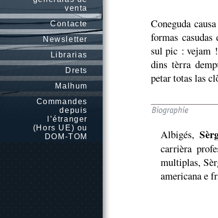
venta
Coneguda causa s
Contacte
formas casudas d
Newsletter
sul pic : vejam 
Librarias
dins tèrra dempu
Drets
petar totas las cl
Malhum
Commandes
depuis
l’étranger
(Hors UE) ou
Sèr
Albigés,
DOM-TOM
carrièra profe
multiplas, Sèr
americana e fr