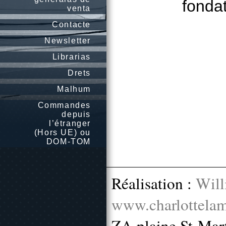
fondat
venta
Contacte
Newsletter
Librarias
Drets
Malhum
Commandes
depuis
l’étranger
(Hors UE) ou
DOM-TOM
Réalisation :
Will
www.charlottelam
ZA plaine St-Mar