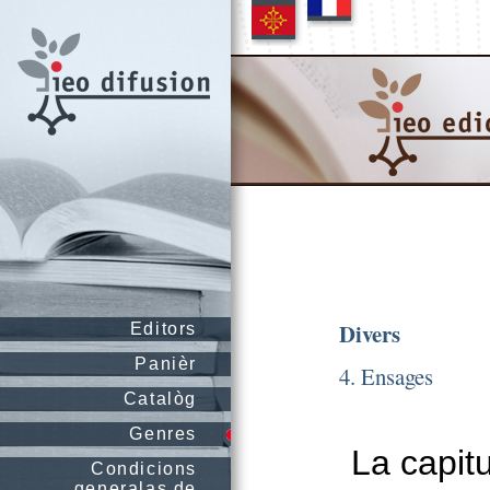
Divers
Editors
Panièr
4. Ensages
Catalòg
Genres
La capit
Condicions
generalas de