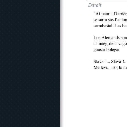
"Ai paur ! Darrièr
se sarra sus l’auto
sarrabastal. Las ba
Los Alemands son p
al mièg dels vago
gausar bolegar.
Slava !... Slava !.
Me lèvi... Tot lo 