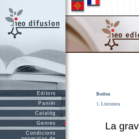
Bodon
Editors
1. Literatura
Panièr
Catalòg
Genres
La grav
Condicions
generalas de