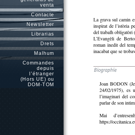
venta
Contacte
La grava sul camin e
Newsletter
inspirat de l’istòria 
del trabalh obligatòri
Librarias
L’Evangèli de Berto
Drets
roman inedit del te
inacabat que se trobav
Malhum
Commandes
depuis
l’étranger
(Hors UE) ou
Joan BODON (Jea
DOM-TOM
24/02/1975), es 
l’imaginari del co
parlar de son intim
Mai d’entres
https://occitanica