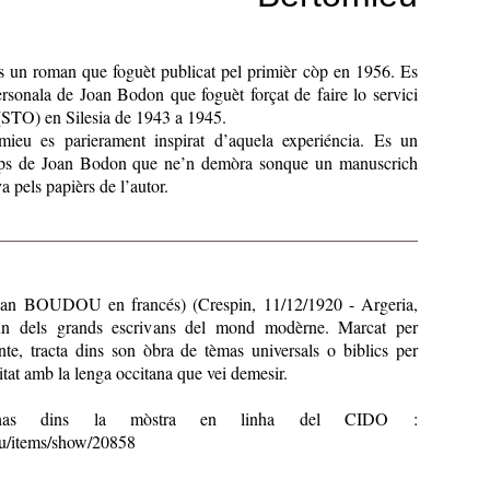
s un roman que foguèt publicat pel primièr còp en 1956. Es
personala de Joan Bodon que foguèt forçat de faire lo servici
 (STO) en Silesia de 1943 a 1945.
mieu es parierament inspirat d’aquela experiéncia. Es un
mps de Joan Bodon que ne’n demòra sonque un manuscrich
a pels papièrs de l’autor.
n BOUDOU en francés) (Crespin, 11/12/1920 - Argeria,
un dels grands escrivans del mond modèrne. Marcat per
nte, tracta dins son òbra de tèmas universals o biblics per
itat amb la lenga occitana que vei demesir.
enhas dins la mòstra en linha del CIDO :
.eu/items/show/20858