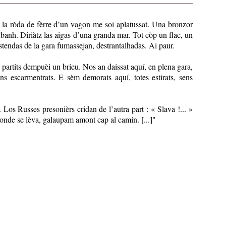
 la ròda de fèrre d’un vagon me soi aplatussat. Una bronzor
nbanh. Diriàtz las aigas d’una granda mar. Tot còp un flac, un
stendas de la gara fumassejan, destrantalhadas. Ai paur.
artits dempuèi un brieu. Nos an daissat aquí, en plena gara,
ns escarmentrats. E sèm demorats aquí, totes estirats, sens
.. Los Russes presonièrs cridan de l’autra part : « Slava !... »
monde se lèva, galaupam amont cap al camin. [...]"