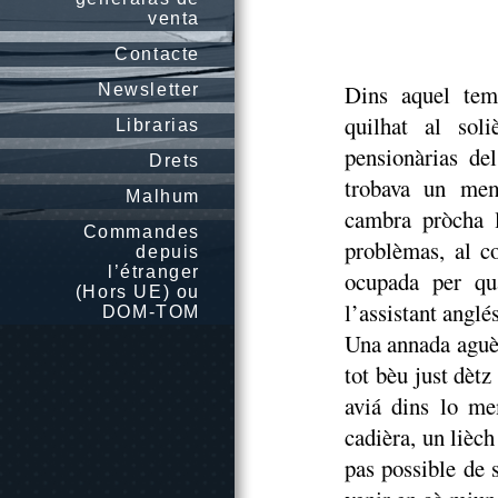
venta
Contacte
Dins aquel tem
Newsletter
quilhat al sol
Librarias
pensionàrias de
Drets
trobava un mem
Malhum
cambra pròcha 
Commandes
problèmas, al c
depuis
l’étranger
ocupada per qua
(Hors UE) ou
l’assistant angl
DOM-TOM
Una annada aguèr
tot bèu just dèt
aviá dins lo me
cadièra, un lièch
pas possible de s