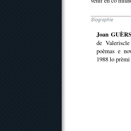
venir en cò miune
Joan GUÈR
de Valeriscle
poèmas e nov
1988 lo prèmi 