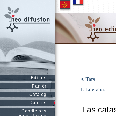
A Tots
Editors
Panièr
1. Literatura
Catalòg
Genres
Las cata
Condicions
generalas de