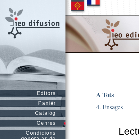
A Tots
Editors
Panièr
4. Ensages
Catalòg
Genres
Lectu
Condicions
generalas de