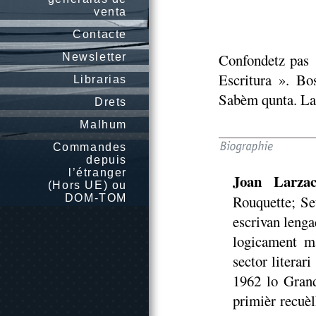
venta
Contacte
Confondetz pas :
Newsletter
Escritura ». Bo
Librarias
Sabèm qunta. La n
Drets
Malhum
Commandes
depuis
l’étranger
Joan Larza
(Hors UE) ou
DOM-TOM
Rouquette; Set
escrivan lengad
logicament ma
sector literar
1962 lo Grand
primièr recuè