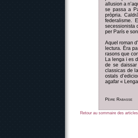
allusion a n’aq
se passa a Par
pròpria. Cald
federalisme. 
secessionista d
per París e so
Aquel roman d’
lectura. Èra p
rasons que cone
La lenga i es 
de se daissar
classicas de l
ostals d’edici
agafar « Lengad
Pèire Rabasse
Retour au sommaire des articles