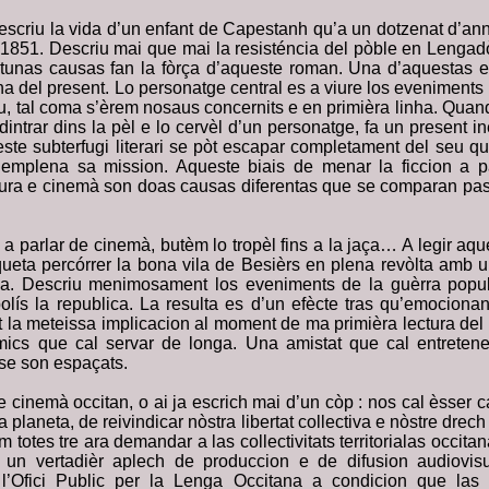
scriu la vida d’un enfant de Capestanh qu’a un dotzenat d’a
 1851. Descriu mai que mai la resisténcia del pòble en Lengad
tunas causas fan la fòrça d’aqueste roman. Una d’aquestas e
a del present. Lo personatge central es a viure los eveniments
tu, tal coma s’èrem nosaus concernits e en primièra linha. Quand
dintrar dins la pèl e lo cervèl d’un personatge, fa un present in
te subterfugi literari se pòt escapar completament del seu quot
ia emplena sa mission. Aqueste biais de menar la ficcion a 
tura e cinemà son doas causas diferentas que se comparan pa
a parlar de cinemà, butèm lo tropèl fins a la jaça… A legir aque
ueta percórrer la bona vila de Besièrs en plena revòlta amb
la. Descriu menimosament los eveniments de la guèrra popul
abolís la republica. La resulta es d’un efècte tras qu’emocion
t la meteissa implicacion al moment de ma primièra lectura del
mics que cal servar de longa. Una amistat que cal entretene
 se son espaçats.
 cinemà occitan, o ai ja escrich mai d’un còp : nos cal èsser 
 planeta, de reivindicar nòstra libertat collectiva e nòstre drec
 totes tre ara demandar a las collectivitats territorialas occit
n un vertadièr aplech de produccion e de difusion audiovisu
l’Ofici Public per la Lenga Occitana a condicion que las di