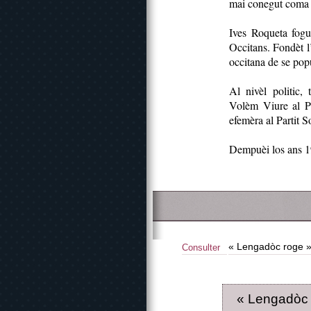
mai conegut coma J
Ives Roqueta fogu
Occitans. Fondèt 
occitana de se popu
Al nivèl politic,
Volèm Viure al Pa
efemèra al Partit S
Dempuèi los ans 198
« Lengadòc roge »
Consulter
« Lengadòc 