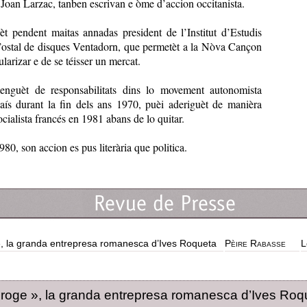
oan Larzac, tanben escrivan e òme d’accion occitanista.
èt pendent maitas annadas president de l’Institut d’Estudis
l’ostal de disques Ventadorn, que permetèt a la Nòva Cançon
larizar e de se téisser un mercat.
 tenguèt de responsabilitats dins lo movement autonomista
ís durant la fin dels ans 1970, puèi aderiguèt de manièra
ocialista francés en 1981 abans de lo quitar.
0, son accion es pus literària que politica.
, la granda entrepresa romanesca d’Ives Roqueta
Pèire Rabasse
L
roge », la granda entrepresa romanesca d’Ives Roq