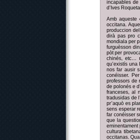
incapables de 
d’Ives Roqueta
Amb aqueste «
occitana. Aque
produccion del
dirà pas pro co
mondiala per p
furguèsson din
pòt per provoca
chinés, etc… 
qu’existís una 
nos far ausir 
conéisser. Pe
professors de 
de polonés e d’
franceses, al 
tradusidas de 
pr’aquò es plan
sens esperar re
far conéisser s
que la questio
eminentament po
cultura tibeta
occitanas. Qual