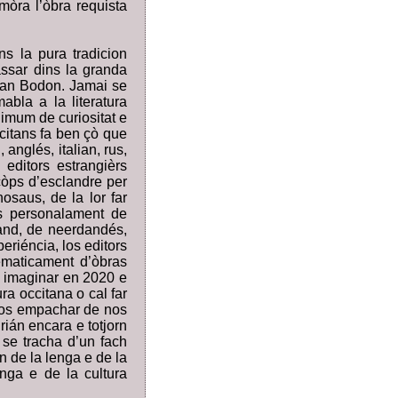
mòra l’òbra requista
 la pura tradicion
assar dins la granda
oan Bodon. Jamai se
mabla a la literatura
imum de curiositat e
citans fa ben çò que
anglés, italian, rus,
editors estrangièrs
 còps d’esclandre per
osaus, de la lor far
as personalament de
mand, de neerdandés,
eriéncia, los editors
tematicament d’òbras
a imaginar en 2020 e
ra occitana o cal far
r nos empachar de nos
rián encara e totjorn
 se tracha d’un fach
n de la lenga e de la
nga e de la cultura