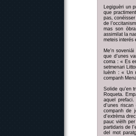
Legiguèri un p
que practiment
pas, conéisser
de l’occitanism
mas son òbra 
assimilat la na
meteis interés 
Me’n soveniái 
que d’unes van
coma : « Es e
setmenari Litt
luènh : « Un 
companh Mena
Solide qu’en t
Roqueta. Empac
aquel prefaci
d’unes riscan
companh de jo
d’extrèma dre
pauc vièlh per
partidaris de 
del mot paratg