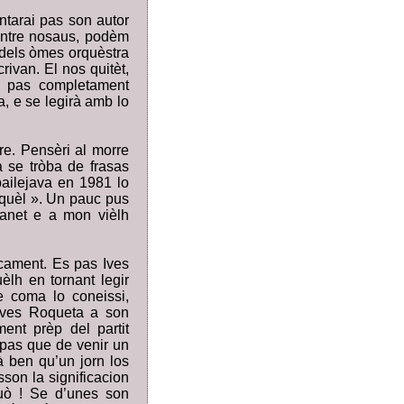
ntarai pas son autor
’entre nosaus, podèm
 dels òmes orquèstra
rivan. El nos quitèt,
a pas completament
a, e se legirà amb lo
re. Pensèri al morre
a se tròba de frasas
ailejava en 1981 lo
iquèl ». Un pauc pus
oanet e a mon vièlh
icament. Es pas Ives
èlh en tornant legir
e coma lo coneissi,
’Ives Roqueta a son
ent prèp del partit
pas que de venir un
à ben qu’un jorn los
son la significacion
quò ! Se d’unes son