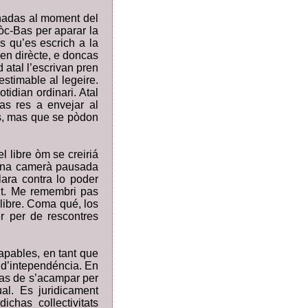
nnadas al moment del
òc-Bas per aparar la
s qu’es escrich a la
 en dirècte, e doncas
 atal l’escrivan pren
estimable al legeire.
idian ordinari. Atal
pas res a envejar al
s, mas que se pòdon
l libre òm se creiriá
 una camerà pausada
ara contra lo poder
ant. Me remembri pas
 libre. Coma qué, los
r per de rescontres
capables, en tant que
h d’intependéncia. En
anas de s’acampar per
al. Es juridicament
chas collectivitats