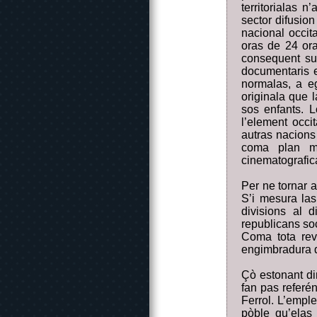
territorialas 
sector difusio
nacional occit
oras de 24 or
consequent sub
documentaris e
normalas, a eg
originala que l
sos enfants. L
l’element occi
autras nacions
coma plan mai
cinematografic
Per ne tornar a
S’i mesura las
divisions al 
republicans soc
Coma tota rev
engimbradura d
Çò estonant di
fan pas referén
Ferrol. L’emple
pòble qu’elas