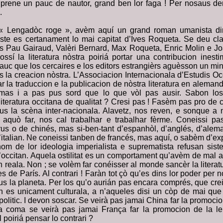
prene un pauc de nautor, grand ben lor faga ! Per nosaus de
.
 Lengadòc roge », avèm aquí un grand roman umanista dins
ste es certanament lo mai capitat d’Ives Roqueta. Se deu cl
s Pau Gairaud, Valèri Bernard, Max Roqueta, Enric Molin e J
ssí la literatura nòstra poiriá portar una contribucion inesti
auc que los cercaires e los editors estrangièrs aguèsson un min
s la creacion nòstra. L’Associacion Internacionala d’Estudis Oc
r la traduccion e la publicacion de nòstra literatura en alemand, 
mas i a pas pus sord que lo que vòl pas ausir. Sabon los 
literatura occitana de qualitat ? Cresi pas ! Fasèm pas pro de
sus la scèna inter-nacionala. Alavetz, nos reven, e sonque a n
r aquò far, nos cal trabalhar e trabalhar fèrme. Coneissi p
rus o de chinés, mas si-ben-tant d’espanhòl, d’anglés, d’ale
italian. Ne coneissi tanben de francés, mas aquí, o sabèm d’exp
nom de lor ideologia imperialista e suprematista refusan sis
l’occitan. Aquela ostilitat es un comportament qu’avèm de mal 
 reala. Non ; se volèm far conéisser al monde sancèr la literatu
s de París. Al contrari ! Faràn tot çò qu’es dins lor poder pe
us la planeta. Per los qu’o aurián pas encara comprés, que crei
n es unicament culturala, a n’aqueles disi un còp de mai que
litic. I devon soscar. Se veirà pas jamai China far la promocio
na coma se veirà pas jamai França far la promocion de la le
 poiriá pensar lo contrari ?