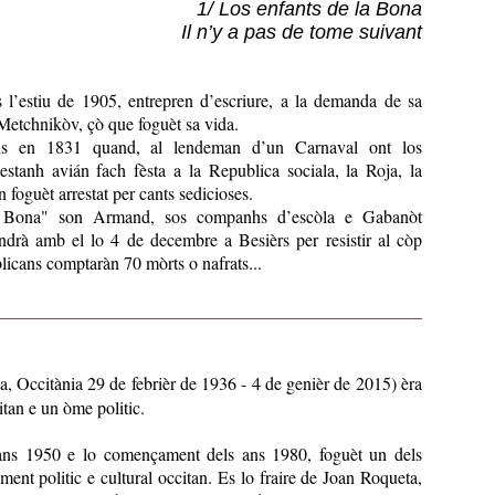
1/ Los enfants de la Bona
Il n’y a pas de tome suivant
l’estiu de 1905, entrepren d’escriure, a la demanda de sa
Metchnikòv, çò que foguèt sa vida.
s en 1831 quand, al lendeman d’un Carnaval ont los
tanh avián fach fèsta a la Republica sociala, la Roja, la
foguèt arrestat per cants sedicioses.
 Bona" son Armand, sos companhs d’escòla e Gabanòt
endrà amb el lo 4 de decembre a Besièrs per resistir al còp
licans comptaràn 70 mòrts o nafrats...
a, Occitània 29 de febrièr de 1936 - 4 de genièr de 2015) èra
itan e un òme politic.
 ans 1950 e lo començament dels ans 1980, foguèt un dels
ent politic e cultural occitan. Es lo fraire de Joan Roqueta,