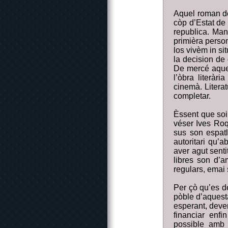
Aquel roman de
còp d’Estat de
republica. Man
primièra person
los vivèm in si
la decision de 
De mercé aques
l’òbra literàr
cinemà. Litera
completar.
Èssent que soi 
véser Ives Roq
sus son espat
autoritari qu’
aver agut senti
libres son d’a
regulars, emai
Per çò qu’es de
pòble d’aquesta
esperant, devem
financiar enfi
possible amb 