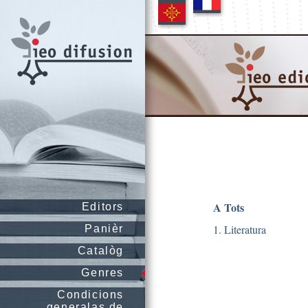
A Tots
Editors
1. Literatura
Panièr
Catalòg
Genres
Condicions
generalas de