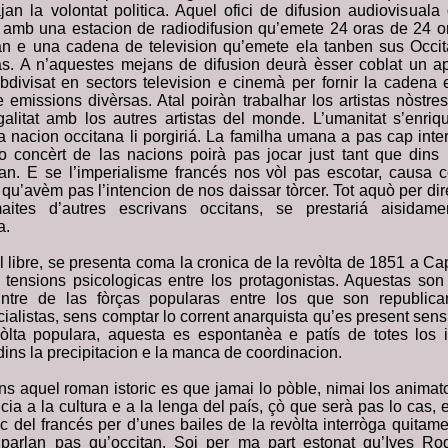
n’ajan la volontat politica. Aquel ofici de difusion audiovisua
n amb una estacion de radiodifusion qu’emete 24 oras de 24 or
an e una cadena de television qu’emete ela tanben sus Occit
as. A n’aquestes mejans de difusion deurà èsser coblat un a
divisat en sectors television e cinemà per fornir la cadena e
 emissions divèrsas. Atal poiràn trabalhar los artistas nòstre
alitat amb los autres artistas del monde. L’umanitat s’enriqu
a nacion occitana li porgiriá. La familha umana a pas cap inte
o concèrt de las nacions poirà pas jocar just tant que dins
tan. E se l’imperialisme francés nos vòl pas escotar, causa
 qu’avèm pas l’intencion de nos daissar tòrcer. Tot aquò per di
tes d’autres escrivans occitans, se prestariá aisidamen
a.
l libre, se presenta coma la cronica de la revòlta de 1851 a C
 tensions psicologicas entre los protagonistas. Aquestas so
dintre de las fòrças popularas entre los que son republi
ialistas, sens comptar lo corrent anarquista qu’es present sen
òlta populara, aquesta es espontanèa e patís de totes los 
ins la precipitacion e la manca de coordinacion.
ns aquel roman istoric es que jamai lo pòble, nimai los animat
cia a la cultura e a la lenga del país, çò que serà pas lo cas
c del francés per d’unes bailes de la revòlta interròga quitam
 parlan pas qu’occitan. Soi per ma part estonat qu’Ives R