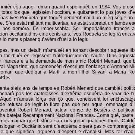
rimièr còp aquel roman quand espeliguèt, en 1984. Vos prese
 totes los que legissèm l’occitan, e quitament lo pus joves d
 pas Ives Roqueta que foguèt pendent mai d’un mièg sègle un
e. S’es estat militant multicartas, es estat subretot un famós esc
nos demòra. Es imperissabla. Se l’imperialisme francés 
cion occitana dins cinc cents ans, Ives Roqueta se legirà encar
e lo meteis plaser qu’avèm d’uèi a lo legir.
pas, mas un detalh m’amusèt en tornant descobrir aqueste lib
 far d’uèi en legissent l’introduccion de l’autor. Dins aquest
n francés e a la demanda de mon amic Robèrt Menard, que b
oral Magazine, que comencèri d’escriure l’enfança d’Armand M
roman que dediqui a Martí, a mon filhòl Silvan, a Maria R
rd ».
renta sièis ans de temps es Robèrt Menard que cambièt polit
harà pas los aïatolasses d’extrèma esquèrra de virar de l’u
. Aquò m’amusa fòrça per çò que, coneissent lor encluscatg
 de refusar de legir lo libre pas que per aquel omenatge d
ventut Robèrt Menard, actual conse de Besièrs e politicam
cha batejat Recampament Nacional Francés. Coma qué, basta 
 nos mainar que l’istòria sap nos jogar qualques torns. Caldr
l’eslogan « Occitània serà d’esquèrra o serà pas » comprenguès
e que significa larguesa d’esperit e d’analisi. Mas rai d’a