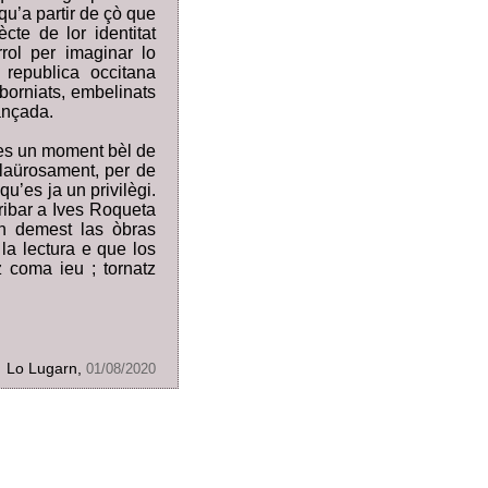
qu’a partir de çò que
cte de lor identitat
rol per imaginar lo
republica occitana
mborniats, embelinats
ançada.
es un moment bèl de
alaürosament, per de
u’es ja un privilègi.
ribar a Ives Roqueta
an demest las òbras
la lectura e que los
z coma ieu ; tornatz
Lo Lugarn,
01/08/2020