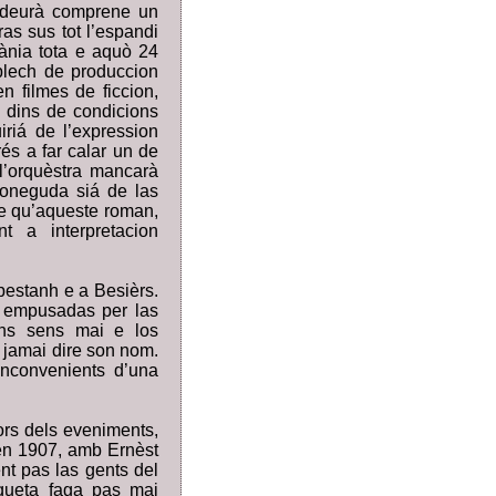
la deurà comprene un
as sus tot l’espandi
ània tota e aquò 24
plech de produccion
n filmes de ficcion,
s dins de condicions
iriá de l’expression
rés a far calar un de
 l’orquèstra mancarà
 coneguda siá de las
re qu’aqueste roman,
t a interpretacion
apestanh e a Besièrs.
n empusadas per las
cans sens mai e los
s jamai dire son nom.
inconvenients d’una
ors dels eveniments,
, en 1907, amb Ernèst
ent pas las gents del
oqueta faga pas mai