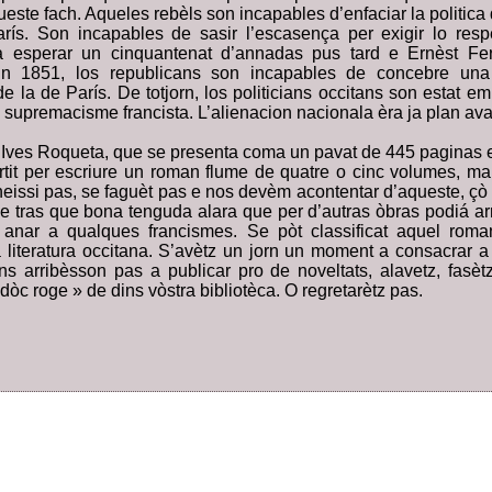
ueste fach. Aqueles rebèls son incapables d’enfaciar la politica 
ís. Son incapables de sasir l’escasença per exigir lo respè
rà esperar un cinquantenat d’annadas pus tard e Ernèst Fer
En 1851, los republicans son incapables de concebre una 
e la de París. De totjorn, los politicians occitans son estat e
n supremacisme francista. L’alienacion nacionala èra ja plan av
Ives Roqueta, que se presenta coma un pavat de 445 paginas 
artit per escriure un roman flume de quatre o cinc volumes, m
issi pas, se faguèt pas e nos devèm acontentar d’aqueste, çò q
de tras que bona tenguda alara que per d’autras òbras podiá ar
 anar a qualques francismes. Se pòt classificat aquel rom
a literatura occitana. S’avètz un jorn un moment a consacrar a 
ons arribèsson pas a publicar pro de noveltats, alavetz, fasèt
òc roge » de dins vòstra bibliotèca. O regretarètz pas.