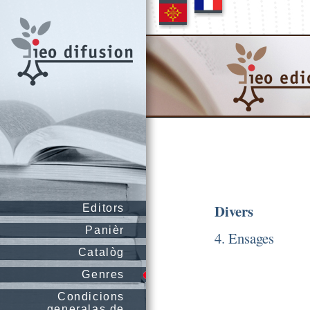
Divers
Editors
Panièr
4. Ensages
Catalòg
Genres
Condicions
generalas de