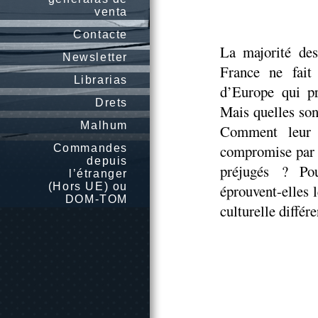
venta
Contacte
La majorité des
Newsletter
France ne fait
Librarias
d’Europe qui pr
Drets
Mais quelles son
Malhum
Comment leur si
compromise par l
Commandes
depuis
préjugés ? Po
l’étranger
(Hors UE) ou
éprouvent-elles l
DOM-TOM
culturelle différ