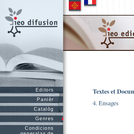
Textes et Docu
Editors
Panièr
4. Ensages
Catalòg
Genres
Condicions
generalas de