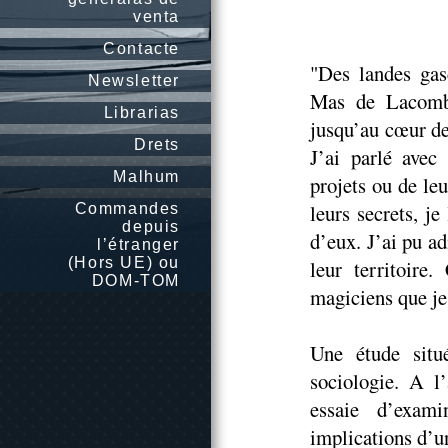
venta
Contacte
"Des landes gas
Newsletter
Mas de Lacombe
Librarias
jusqu’au cœur de
Drets
J’ai parlé avec
Malhum
projets ou de leu
leurs secrets, j
Commandes
depuis
d’eux. J’ai pu ad
l’étranger
(Hors UE) ou
leur territoire
DOM-TOM
magiciens que je
Une étude situ
sociologie. A l’
essaie d’exami
implications d’un