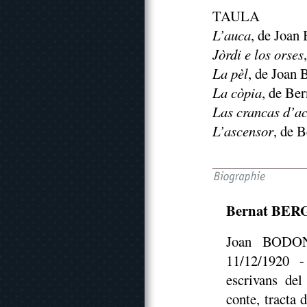
TAULA
L’auca
, de Joan
Jòrdi e los orses
La pèl
, de Joan 
La còpia
, de Ber
Las crancas d’ac
L’ascensor
, de 
Bernat BER
Joan BODON
11/12/1920 -
escrivans de
conte, tracta 