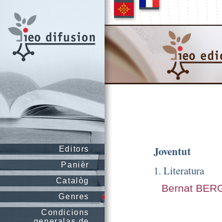
Joventut
Editors
Panièr
1. Literatura
Catalòg
Bernat BER
Genres
Condicions
generalas de