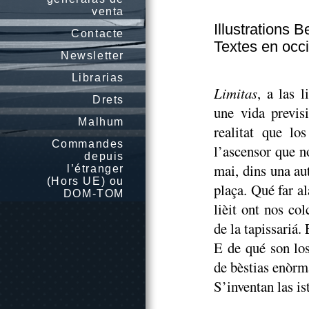
venta
Illustrations 
Contacte
Textes en occ
Newsletter
Librarias
Limitas
, a las l
Drets
une vida previs
Malhum
realitat que l
Commandes
l’ascensor que 
depuis
mai, dins una au
l’étranger
(Hors UE) ou
plaça. Qué far a
DOM-TOM
lièit ont nos co
de la tapissariá.
E de qué son lo
de bèstias enòr
S’inventan las ist