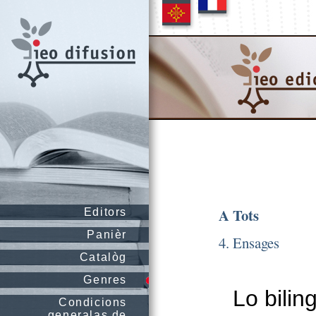
A Tots
Editors
Panièr
4. Ensages
Catalòg
Genres
Lo bilin
Condicions
generalas de