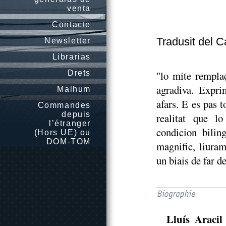
venta
Contacte
Tradusit del C
Newsletter
Librarias
Drets
"lo mite rempla
agradiva. Exprim
Malhum
afars. E es pas 
Commandes
depuis
realitat que l
l’étranger
condicion bilin
(Hors UE) ou
DOM-TOM
magnific, liura
un biais de far d
Lluís Aracil