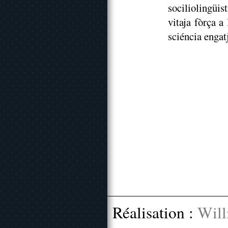
sociliolingüi
vitaja fòrça a
sciéncia engat
Réalisation :
Will