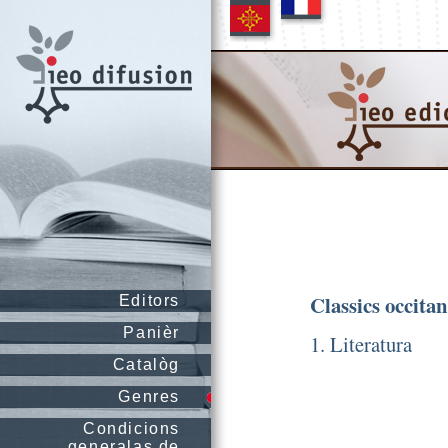
Classics occitan
Editors
Panièr
1. Literatura
Catalòg
Genres
Condicions
generalas de