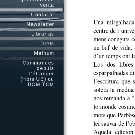
venta
Contacte
Una mirgalhada 
Newsletter
centre de l’univèr
Librarias
mens coneguts c
Drets
un buf de vida, 
Malhum
d’un temps ont lo
Los dos libres
Commandes
depuis
esparpalhadas di
l’étranger
(Hors UE) ou
l’escritura que
DOM-TOM
soleta la mediac
nos remanda a "
lo monde cosmic
mots que Perbòsc,
lei sauvar de l’o
Aquela edicion