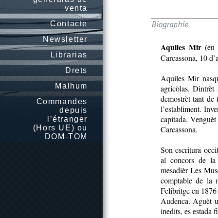
venta
Contacte
Newsletter
Aquiles Mir
(en 
Librarias
Carcassona, 10 d’a
Drets
Aquiles Mir nasq
Malhum
agricòlas. Dintrè
demostrèt tant de 
Commandes
l’establiment. Inv
depuis
capitada. Venguèt p
l’étranger
(Hors UE) ou
Carcassona.
DOM-TOM
Son escritura occ
al concors de la
mesadièr Les Muse
comptable de la 
Felibritge en 1876
Audenca. Aguèt u
inedits, es estada 