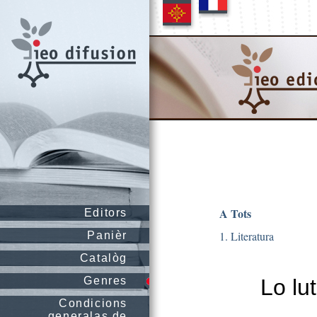
A Tots
Editors
1. Literatura
Panièr
Catalòg
Genres
Lo lu
Condicions
generalas de