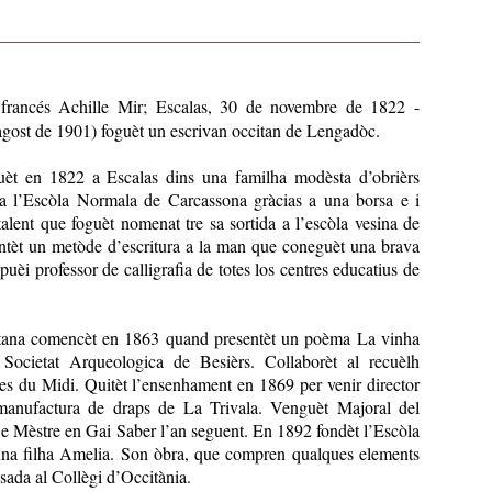
francés Achille Mir; Escalas, 30 de novembre de 1822 -
gost de 1901) foguèt un escrivan occitan de Lengadòc.
uèt en 1822 a Escalas dins una familha modèsta d’obrièrs
t a l’Escòla Normala de Carcassona gràcias a una borsa e i
talent que foguèt nomenat tre sa sortida a l’escòla vesina de
entèt un metòde d’escritura a la man que coneguèt una brava
uèi professor de calligrafia de totes los centres educatius de
itana comencèt en 1863 quand presentèt un poèma La vinha
 Societat Arqueologica de Besièrs. Collaborèt al recuèlh
s du Midi. Quitèt l’ensenhament en 1869 per venir director
manufactura de draps de La Trivala. Venguèt Majoral del
 e Mèstre en Gai Saber l’an seguent. En 1892 fondèt l’Escòla
na filha Amelia. Son òbra, que compren qualques elements
fisada al Collègi d’Occitània.