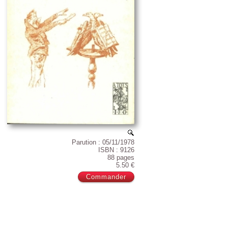
Parution : 05/11/1978
ISBN : 9126
88 pages
5.50 €