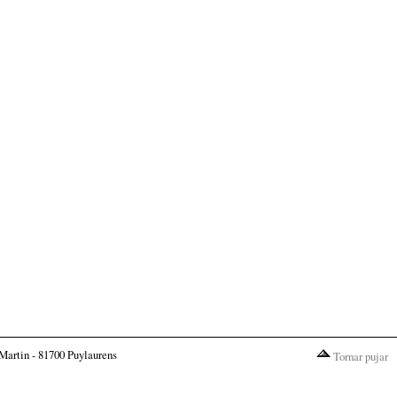
Martin - 81700 Puylaurens
Tornar pujar