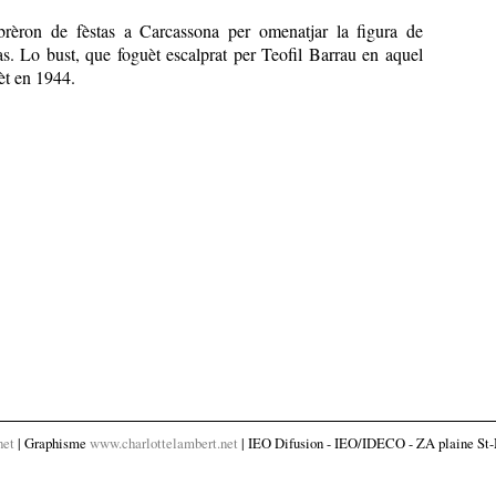
brèron de fèstas a Carcassona per omenatjar la figura de
as. Lo bust, que foguèt escalprat per Teofil Barrau en aquel
èt en 1944.
net
| Graphisme
www.charlottelambert.net
| IEO Difusion - IEO/IDECO - ZA plaine St-