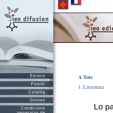
A Tots
Editors
Panièr
1. Literatura
Catalòg
Genres
Lo pa
Condicions
generalas de