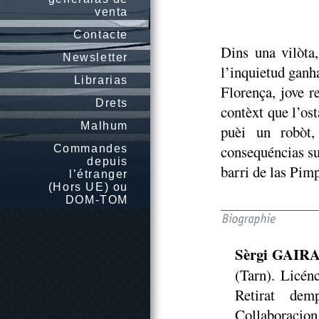
venta
Contacte
Dins una vilòta
Newsletter
l’inquietud ganh
Librarias
Florença, jove r
Drets
contèxt que l’os
Malhum
puèi un robòt,
consequéncias sus
Commandes
depuis
barri de las Pimp
l’étranger
(Hors UE) ou
DOM-TOM
Sèrgi GAIR
(Tarn). Licén
Retirat dem
Collaboracion 