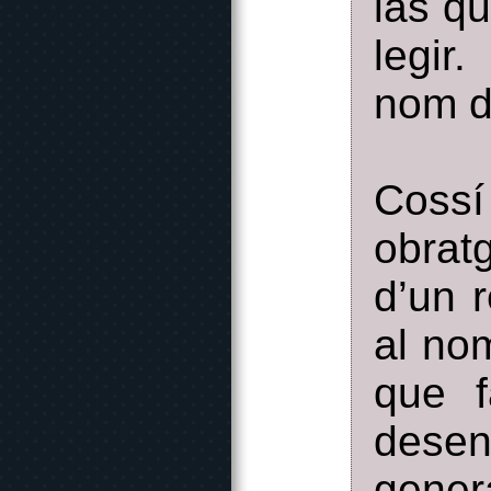
las qu
legir
nom di
Coss
obrat
d’un 
al no
que 
desen
gener