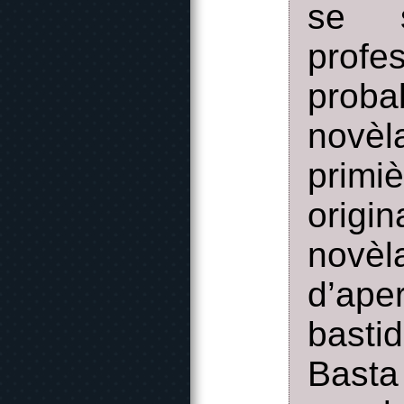
se s
prof
proba
novèl
primi
origi
novè
d’ape
basti
Bast