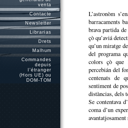
venta
L’astronòm s’en
Contacte
barracaments ba
Newsletter
brava partida de
Librarias
çò qu’aviá detect
Drets
qu’un miratge de
Malhum
del programa qu
Commandes
colors çò que 
depuis
percebián del fo
l’étranger
(Hors UE) ou
centenats de q
DOM-TOM
sentiment de poss
distàncias, dels 
Se contentava d’
coma d’un exper
avantatjosament 