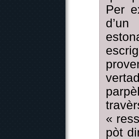
Per e
d’un
eston
escr
pro
verta
parpè
travè
« ress
pòt d