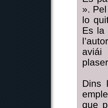
». Pel
lo qu
Es la 
l’aut
aviái
plaser
Dins 
empl
que p