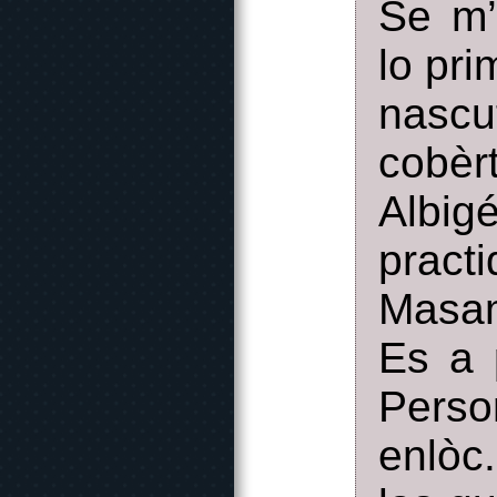
Se m’
lo pri
nascu
cobèr
Albig
pract
Masam
Es a 
Perso
enlòc