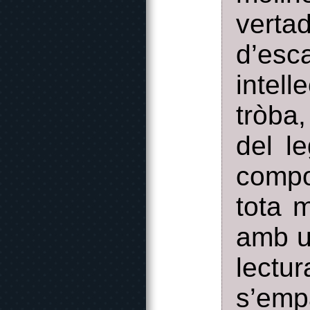
verta
d’esc
intel
tròba,
del l
compo
tota 
amb u
lectu
s’em