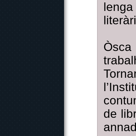
lenga
literà
Òsca 
trabal
Torna
l’In
contu
de lib
annad