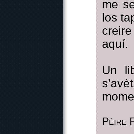
me se
los t
creir
aquí.
Un li
s’avè
momen
Pèire 