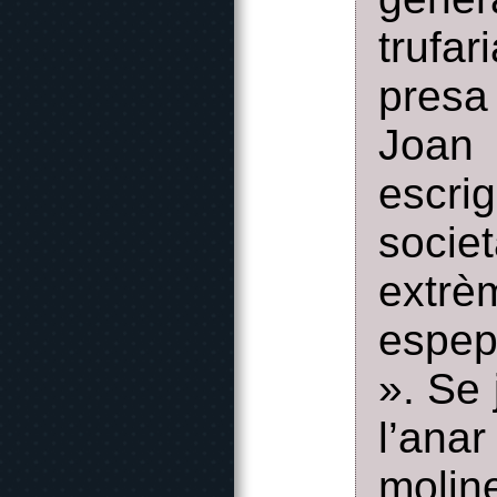
trufar
presa
Joan
escr
socie
extr
espep
». Se
l’anar
molin