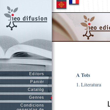
A Tots
Editors
Panièr
1. Literatura
Catalòg
Genres
Condicions
generalas de