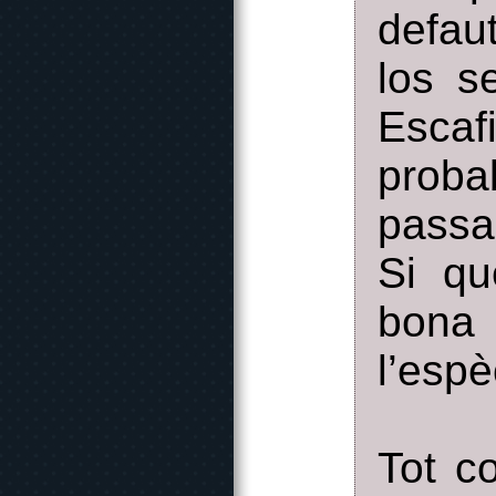
defau
los s
Escaf
proba
passar
Si qu
bona 
l’esp
Tot c