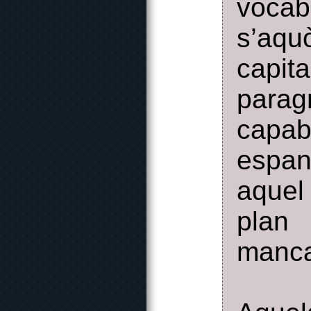
vocab
s’aqu
capita
parag
capab
espan
aquel
plan
manc