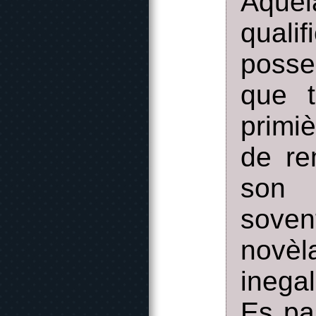
Aquel
qualif
posse
que t
primi
de re
son o
soven
novèl
inegal
Es pa