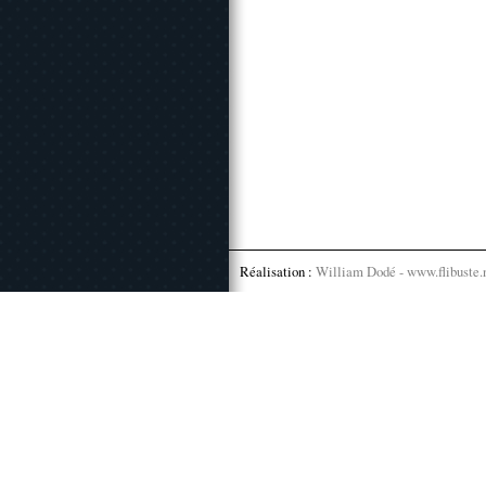
Réalisation :
William Dodé - www.flibuste.