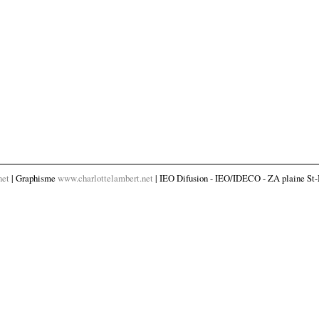
net
| Graphisme
www.charlottelambert.net
| IEO Difusion - IEO/IDECO - ZA plaine St-