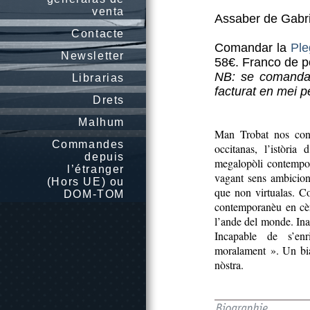
venta
Assaber de Gabri
Contacte
Comandar la
Ple
Newsletter
58€. Franco de pò
NB: se comandatz
Librarias
facturat en mei 
Drets
Malhum
Man Trobat nos cont
Commandes
occitanas, l’istòri
depuis
megalopòli contempor
l’étranger
vagant sens ambicion,
(Hors UE) ou
que non virtualas. C
DOM-TOM
contemporanèu en cèr
l’ande del monde. Ina
Incapable de s’enr
moralament ». Un biais
nòstra.