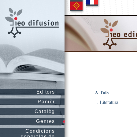
A Tots
Editors
1. Literatura
Panièr
Catalòg
Genres
Condicions
generalas de