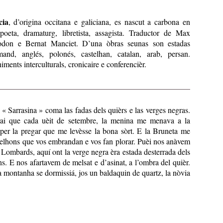
cia
, d’origina occitana e galiciana, es nascut a carbona en
poeta, dramaturg, libretista, assagista. Traductor de Max
don e Bernat Manciet. D’una òbras seunas son estadas
mand, anglés, polonés, castelhan, catalan, arab, persan.
ments interculturals, cronicaire e conferencièr.
 « Sarrasina » coma las fadas dels quièrs e las verges negras.
irai que cada uèit de setembre, la menina me menava a la
per la pregar que me levèsse la bona sòrt. E la Bruneta me
uelhons que vos embrandan e vos fan plorar. Puèi nos anàvem
s Lombards, aquí ont la verge negra èra estada desterrada dels
ns. E nos afartavem de melsat e d’asinat, a l’ombra del quièr.
la montanha se dormissiá, jos un baldaquin de quartz, la nòvia