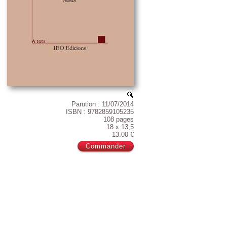
Parution : 11/07/2014
ISBN : 9782859105235
108 pages
18 x 13,5
13.00 €