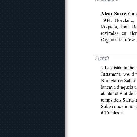
Alem Surre Gar
1944. Novelaire, 
Roqueta, Joan Bo
reviradas en ale
Organizator d’eveni
« La disián tanben
Justament, vos d
Bruneta de Sabar 
lançava d’aquels 
ataular al Prat del
temps dels Sarrasi
Sabiái que dintre 
d’Eracles. »