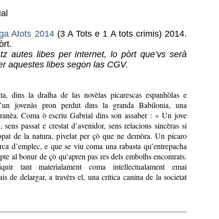
al
ga Atots 2014
(3 A Tots e 1 A tots crimis) 2014.
rt.
 autes libes per internet, lo pòrt que’vs serà
per aquestes libes segon las CGV.
a, dins la dralha de las novèlas picarescas espanhòlas e
a d’un jovenàs pron perdut dins la granda Babilonia, una
anèa. Coma ò escriu Gabrial dins son assaber : « Un jove
 sens passat e crestat d’avenidor, sens relacions sincèras si
opat de la natura, pivelat per çò que ne demòra. Un pícaro
ca d’emplec, e que se viu coma una rabasta qu’entrepacha
pte al bonur de çò qu’apren pas res dels embolhs encontrats.
iquir tant materialament coma intellectualament emai
 de delargar, a travèrs el, una critica canina de la societat