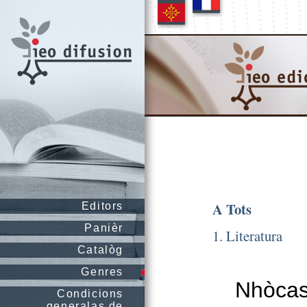
A Tots
Editors
Panièr
1. Literatura
Catalòg
Genres
Nhòcas
Condicions
generalas de