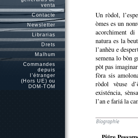
venta
Un ròdol, l’espe
Contacte
òmes es un nonrè
Newsletter
acorchiment di 
Librarias
natura es la beu
Drets
l’anhèu e desper
Malhum
semena lo bòn gr
Commandes
pòt pas imaginar
depuis
fòra sis amolon
l’étranger
(Hors UE) ou
ròdol vèuse d’
DOM-TOM
existéncia, sèns
l’an e fariá la c
Pèire Pessam