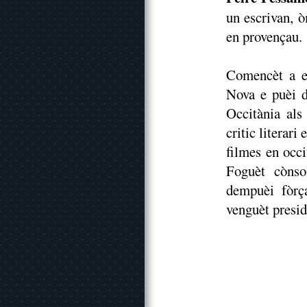
un escrivan, 
en provençau.
Comencèt a es
Nova e puèi d
Occitània als
critic literari
filmes en occ
Foguèt cònso
dempuèi fòr
venguèt presi